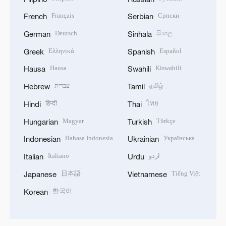
Français
Српски
French
Serbian
Deutsch
සිංහල
German
Sinhala
Ελληνικά
Español
Greek
Spanish
Hausa
Kiswahili
Hausa
Swahili
עברית
தமிழ்
Hebrew
Tamil
हिन्दी
ไทย
Hindi
Thai
Magyar
Türkçe
Hungarian
Turkish
Bahasa Indonesia
Українська
Indonesian
Ukrainian
Italiano
اردو
Italian
Urdu
日本語
Tiếng Việt
Japanese
Vietnamese
한국어
Korean