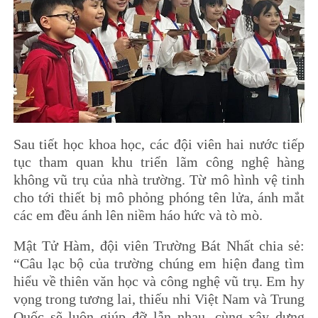
Sau tiết học khoa học, các đội viên hai nước tiếp
tục tham quan khu triển lãm công nghệ hàng
không vũ trụ của nhà trường. Từ mô hình vệ tinh
cho tới thiết bị mô phỏng phóng tên lửa, ánh mắt
các em đều ánh lên niềm háo hức và tò mò.
Mật Tử Hàm, đội viên Trường Bát Nhất chia sẻ:
“Câu lạc bộ của trường chúng em hiện đang tìm
hiểu về thiên văn học và công nghệ vũ trụ. Em hy
vọng trong tương lai, thiếu nhi Việt Nam và Trung
Quốc sẽ luôn giúp đỡ lẫn nhau, cùng xây dựng