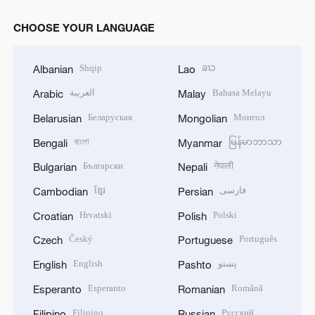
CHOOSE YOUR LANGUAGE
Shqip
ລາວ
Albanian
Lao
العربية
Bahasa Melayu
Arabic
Malay
Беларуская
Монгол
Belarusian
Mongolian
বাংলা
မြန်မာဘာသာ
Bengali
Myanmar
Български
नेपाली
Bulgarian
Nepali
ខ្មែរ
فارسی
Cambodian
Persian
Hrvatski
Polski
Croatian
Polish
Český
Português
Czech
Portuguese
English
پښتو
English
Pashto
Esperanto
Română
Esperanto
Romanian
Filipino
Русский
Filipino
Russian