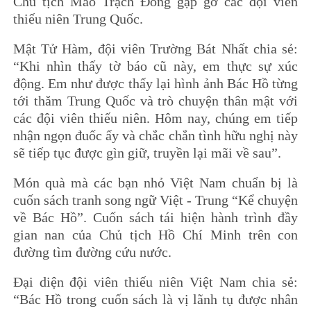
Chủ tịch Mao Trạch Đông gặp gỡ các đội viên
thiếu niên Trung Quốc.
Mật Tử Hàm, đội viên Trường Bát Nhất chia sẻ:
“Khi nhìn thấy tờ báo cũ này, em thực sự xúc
động. Em như được thấy lại hình ảnh Bác Hồ từng
tới thăm Trung Quốc và trò chuyện thân mật với
các đội viên thiếu niên. Hôm nay, chúng em tiếp
nhận ngọn đuốc ấy và chắc chắn tình hữu nghị này
sẽ tiếp tục được gìn giữ, truyền lại mãi về sau”.
Món quà mà các bạn nhỏ Việt Nam chuẩn bị là
cuốn sách tranh song ngữ Việt - Trung “Kể chuyện
về Bác Hồ”. Cuốn sách tái hiện hành trình đầy
gian nan của Chủ tịch Hồ Chí Minh trên con
đường tìm đường cứu nước.
Đại diện đội viên thiếu niên Việt Nam chia sẻ:
“Bác Hồ trong cuốn sách là vị lãnh tụ được nhân