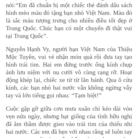
nói:“Em đã chuẩn bị một chiếc thẻ đánh dấu sách
hình mèo màu đỏ tặng bạn nhỏ Việt Nam. Màu đỏ
là sắc màu tượng trưng cho nhiều điều tốt đẹp ở
Trung Quốc. Chúc bạn có một chuyến đi thật vui
tại Trung Quốc”.
Nguyễn Hạnh Vy, người bạn Việt Nam của Thiệu
Mộc Tuyên, vui vẻ nhận món quà rồi đưa tay tạo
hình trái tim. Hai em đứng trước ống kính chụp
ảnh lưu niệm với nụ cười vô cùng rạng rỡ. Hoạt
động khép lại, chiếc xe từ từ lăn bánh. Qua ô cửa
kính, các bạn nhỏ hai nước vẫn không ngừng vẫy
tay và lớn tiếng gọi nhau: “Tạm biệt!”
Cuộc gặp gỡ giữa cơn mưa xuân chỉ kéo dài vỏn
vẹn nửa ngày, nhưng hạt giống của tình hữu nghị
đã âm thầm được gieo vào trái tim của thiếu nhi
hai nước. Các em đã hẹn với nhau rằng sẽ luôn tay