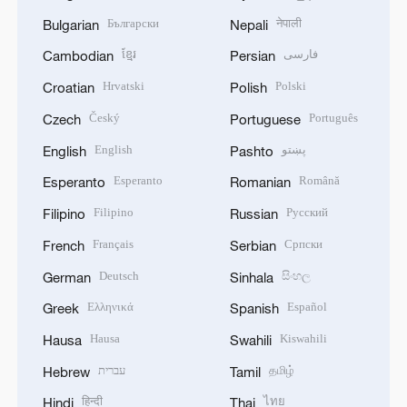
Български
नेपाली
Bulgarian
Nepali
ខ្មែរ
فارسی
Cambodian
Persian
Hrvatski
Polski
Croatian
Polish
Český
Português
Czech
Portuguese
English
پښتو
English
Pashto
Esperanto
Română
Esperanto
Romanian
Filipino
Русский
Filipino
Russian
Français
Српски
French
Serbian
Deutsch
සිංහල
German
Sinhala
Ελληνικά
Español
Greek
Spanish
Hausa
Kiswahili
Hausa
Swahili
עברית
தமிழ்
Hebrew
Tamil
हिन्दी
ไทย
Hindi
Thai