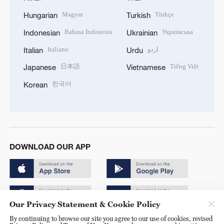
Magyar
Türkçe
Hungarian
Turkish
Bahasa Indonesia
Українська
Indonesian
Ukrainian
Italiano
اردو
Italian
Urdu
日本語
Tiếng Việt
Japanese
Vietnamese
한국어
Korean
DOWNLOAD OUR APP
Our Privacy Statement & Cookie Policy
By continuing to browse our site you agree to our use of cookies, revised
Copyright © 2024 CGTN.