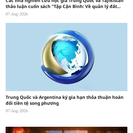
Các nhà nghiên cứu học giả Trung Quốc và Tajikistan
thảo luận cuốn sách “Tập Cận Bình: Về quản lý đất
nước Trung Quốc” tập 5
07-Aug-2026
Trung Quốc và Argentina ký gia hạn thỏa thuận hoán
đổi tiền tệ song phương
07-Aug-2026