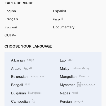
EXPLORE MORE
English
Español
Français
العربية
Русский
Documentary
CCTV+
CHOOSE YOUR LANGUAGE
Shqip
ລາວ
Albanian
Lao
العربية
Bahasa Melayu
Arabic
Malay
Беларуская
Монгол
Belarusian
Mongolian
বাংলা
မြန်မာဘာသာ
Bengali
Myanmar
Български
नेपाली
Bulgarian
Nepali
ខ្មែរ
فارسی
Cambodian
Persian