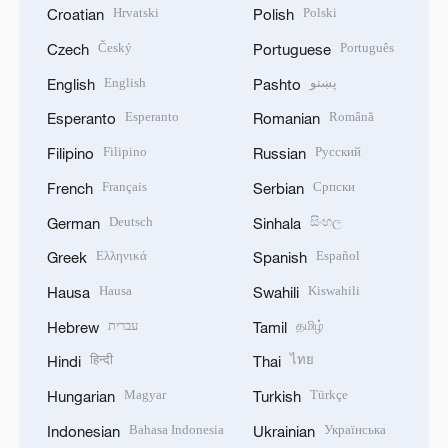
Hrvatski
Polski
Croatian
Polish
Český
Português
Czech
Portuguese
English
پښتو
English
Pashto
Esperanto
Română
Esperanto
Romanian
Filipino
Русский
Filipino
Russian
Français
Српски
French
Serbian
Deutsch
සිංහල
German
Sinhala
Ελληνικά
Español
Greek
Spanish
Hausa
Kiswahili
Hausa
Swahili
עברית
தமிழ்
Hebrew
Tamil
हिन्दी
ไทย
Hindi
Thai
Magyar
Türkçe
Hungarian
Turkish
Bahasa Indonesia
Українська
Indonesian
Ukrainian