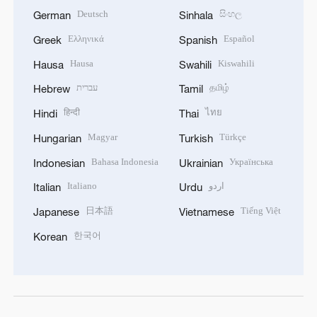
Deutsch
සිංහල
German
Sinhala
Ελληνικά
Español
Greek
Spanish
Hausa
Kiswahili
Hausa
Swahili
עברית
தமிழ்
Hebrew
Tamil
हिन्दी
ไทย
Hindi
Thai
Magyar
Türkçe
Hungarian
Turkish
Bahasa Indonesia
Українська
Indonesian
Ukrainian
Italiano
اردو
Italian
Urdu
日本語
Tiếng Việt
Japanese
Vietnamese
한국어
Korean