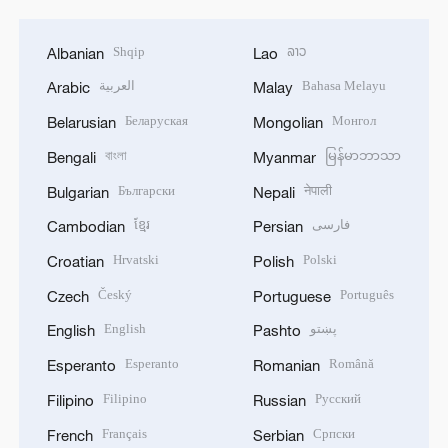
Shqip
ລາວ
Albanian
Lao
العربية
Bahasa Melayu
Arabic
Malay
Беларуская
Монгол
Belarusian
Mongolian
বাংলা
မြန်မာဘာသာ
Bengali
Myanmar
Български
नेपाली
Bulgarian
Nepali
ខ្មែរ
فارسی
Cambodian
Persian
Hrvatski
Polski
Croatian
Polish
Český
Português
Czech
Portuguese
English
پښتو
English
Pashto
Esperanto
Română
Esperanto
Romanian
Filipino
Русский
Filipino
Russian
Français
Српски
French
Serbian