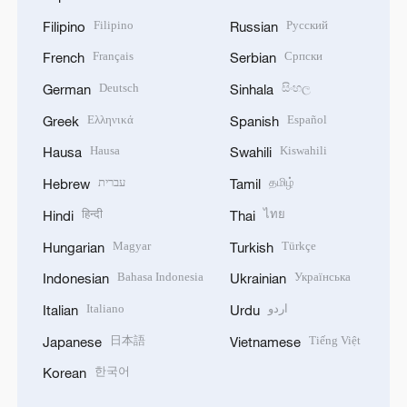
Filipino
Русский
Filipino
Russian
Français
Српски
French
Serbian
Deutsch
සිංහල
German
Sinhala
Ελληνικά
Español
Greek
Spanish
Hausa
Kiswahili
Hausa
Swahili
עברית
தமிழ்
Hebrew
Tamil
हिन्दी
ไทย
Hindi
Thai
Magyar
Türkçe
Hungarian
Turkish
Bahasa Indonesia
Українська
Indonesian
Ukrainian
Italiano
اردو
Italian
Urdu
日本語
Tiếng Việt
Japanese
Vietnamese
한국어
Korean