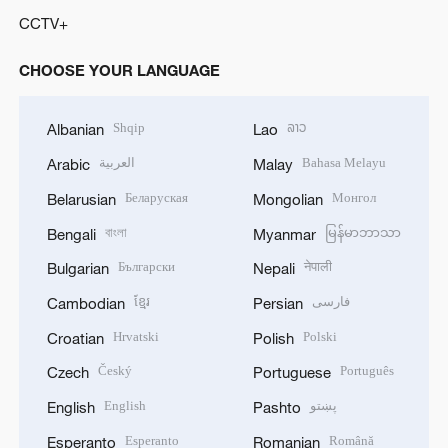
CCTV+
CHOOSE YOUR LANGUAGE
Shqip
ລາວ
Albanian
Lao
العربية
Bahasa Melayu
Arabic
Malay
Беларуская
Монгол
Belarusian
Mongolian
বাংলা
မြန်မာဘာသာ
Bengali
Myanmar
Български
नेपाली
Bulgarian
Nepali
ខ្មែរ
فارسی
Cambodian
Persian
Hrvatski
Polski
Croatian
Polish
Český
Português
Czech
Portuguese
English
پښتو
English
Pashto
Esperanto
Română
Esperanto
Romanian