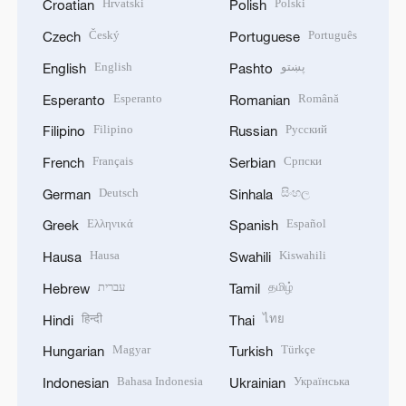
Hrvatski
Polski
Croatian
Polish
Český
Português
Czech
Portuguese
English
پښتو
English
Pashto
Esperanto
Română
Esperanto
Romanian
Filipino
Русский
Filipino
Russian
Français
Српски
French
Serbian
Deutsch
සිංහල
German
Sinhala
Ελληνικά
Español
Greek
Spanish
Hausa
Kiswahili
Hausa
Swahili
עברית
தமிழ்
Hebrew
Tamil
हिन्दी
ไทย
Hindi
Thai
Magyar
Türkçe
Hungarian
Turkish
Bahasa Indonesia
Українська
Indonesian
Ukrainian