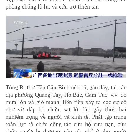
phòng chống lũ lụt và cứu trợ thiên tai.
Tổng Bí thư Tập Cận Bình nêu rõ, gần đây, tại các
địa phương Quảng Tây, Hồ Bắc, Cam Túc, v.v. do
mưa lớn và gió mạnh, liên tiếp xảy ra các sự cố
như vỡ đập hồ chứa, sạt lở đất, gây thiệt hại
nghiêm trọng về người và kinh tế. Phải tập trung
toàn lực tổ chức công tác cứu hộ cứu nạn, cứu
chữa người bị thương, sắp xếp chỗ ở cho người