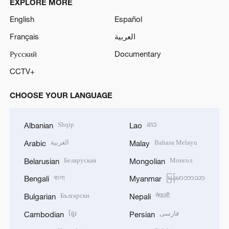
EXPLORE MORE
English
Español
Français
العربية
Русский
Documentary
CCTV+
CHOOSE YOUR LANGUAGE
Shqip
ລາວ
Albanian
Lao
العربية
Bahasa Melayu
Arabic
Malay
Беларуская
Монгол
Belarusian
Mongolian
বাংলা
မြန်မာဘာသာ
Bengali
Myanmar
Български
नेपाली
Bulgarian
Nepali
ខ្មែរ
فارسی
Cambodian
Persian