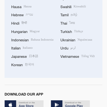
Hausa
Kiswahili
Hausa
Swahili
עברית
தமிழ்
Hebrew
Tamil
हिन्दी
ไทย
Hindi
Thai
Magyar
Türkçe
Hungarian
Turkish
Bahasa Indonesia
Українська
Indonesian
Ukrainian
Italiano
اردو
Italian
Urdu
日本語
Tiếng Việt
Japanese
Vietnamese
한국어
Korean
DOWNLOAD OUR APP