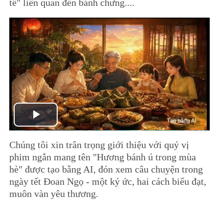
tế" liên quan đến bánh chưng....
Play
Chúng tôi xin trân trọng giới thiệu với quý vị
Video
phim ngắn mang tên "Hương bánh ú trong mùa
hè" được tạo bằng AI, đón xem câu chuyện trong
ngày tết Đoan Ngọ - một ký ức, hai cách biểu đạt,
muôn vàn yêu thương.