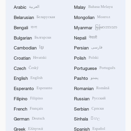
العربية
Bahasa Melayu
Arabic
Malay
Беларуская
Монгол
Belarusian
Mongolian
বাংলা
မြန်မာဘာသာ
Bengali
Myanmar
Български
नेपाली
Bulgarian
Nepali
ខ្មែរ
فارسی
Cambodian
Persian
Hrvatski
Polski
Croatian
Polish
Český
Português
Czech
Portuguese
English
پښتو
English
Pashto
Esperanto
Română
Esperanto
Romanian
Filipino
Русский
Filipino
Russian
Français
Српски
French
Serbian
Deutsch
සිංහල
German
Sinhala
Ελληνικά
Español
Greek
Spanish