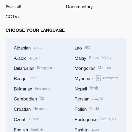
Русский
Documentary
CCTV+
CHOOSE YOUR LANGUAGE
Shqip
ລາວ
Albanian
Lao
العربية
Bahasa Melayu
Arabic
Malay
Беларуская
Монгол
Belarusian
Mongolian
বাংলা
မြန်မာဘာသာ
Bengali
Myanmar
Български
नेपाली
Bulgarian
Nepali
ខ្មែរ
فارسی
Cambodian
Persian
Hrvatski
Polski
Croatian
Polish
Český
Português
Czech
Portuguese
English
پښتو
English
Pashto