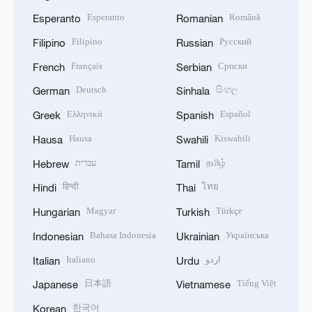
Esperanto
Română
Esperanto
Romanian
Filipino
Русский
Filipino
Russian
Français
Српски
French
Serbian
Deutsch
සිංහල
German
Sinhala
Ελληνικά
Español
Greek
Spanish
Hausa
Kiswahili
Hausa
Swahili
עברית
தமிழ்
Hebrew
Tamil
हिन्दी
ไทย
Hindi
Thai
Magyar
Türkçe
Hungarian
Turkish
Bahasa Indonesia
Українська
Indonesian
Ukrainian
Italiano
اردو
Italian
Urdu
日本語
Tiếng Việt
Japanese
Vietnamese
한국어
Korean