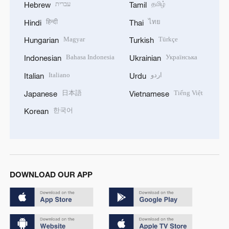
עברית
தமிழ்
Hebrew
Tamil
हिन्दी
ไทย
Hindi
Thai
Magyar
Türkçe
Hungarian
Turkish
Bahasa Indonesia
Українська
Indonesian
Ukrainian
Italiano
اردو
Italian
Urdu
日本語
Tiếng Việt
Japanese
Vietnamese
한국어
Korean
DOWNLOAD OUR APP