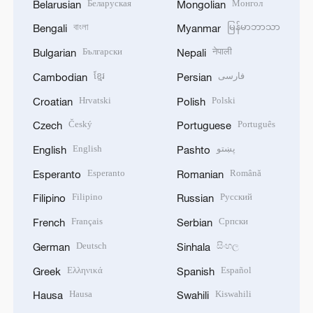
Беларуская
Монгол
Belarusian
Mongolian
বাংলা
မြန်မာဘာသာ
Bengali
Myanmar
Български
नेपाली
Bulgarian
Nepali
ខ្មែរ
فارسی
Cambodian
Persian
Hrvatski
Polski
Croatian
Polish
Český
Português
Czech
Portuguese
English
پښتو
English
Pashto
Esperanto
Română
Esperanto
Romanian
Filipino
Русский
Filipino
Russian
Français
Српски
French
Serbian
Deutsch
සිංහල
German
Sinhala
Ελληνικά
Español
Greek
Spanish
Hausa
Kiswahili
Hausa
Swahili