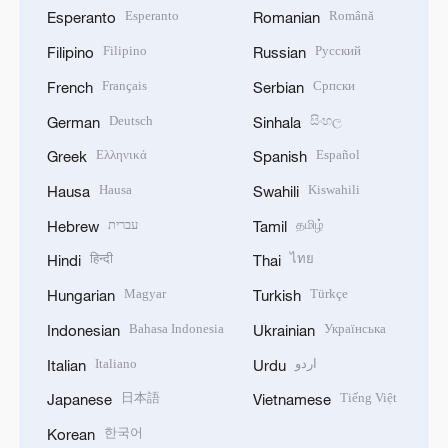
Esperanto
Română
Esperanto
Romanian
Filipino
Русский
Filipino
Russian
Français
Српски
French
Serbian
Deutsch
සිංහල
German
Sinhala
Ελληνικά
Español
Greek
Spanish
Hausa
Kiswahili
Hausa
Swahili
עברית
தமிழ்
Hebrew
Tamil
हिन्दी
ไทย
Hindi
Thai
Magyar
Türkçe
Hungarian
Turkish
Bahasa Indonesia
Українська
Indonesian
Ukrainian
Italiano
اردو
Italian
Urdu
日本語
Tiếng Việt
Japanese
Vietnamese
한국어
Korean