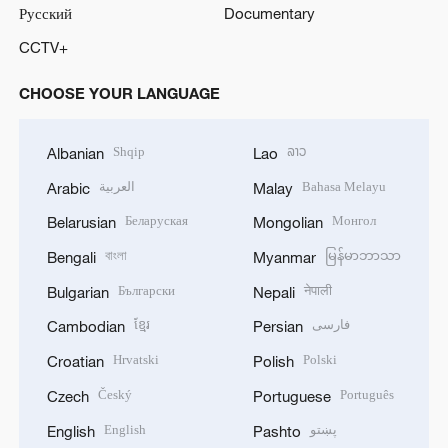
Русский
Documentary
CCTV+
CHOOSE YOUR LANGUAGE
Shqip
ລາວ
Albanian
Lao
العربية
Bahasa Melayu
Arabic
Malay
Беларуская
Монгол
Belarusian
Mongolian
বাংলা
မြန်မာဘာသာ
Bengali
Myanmar
Български
नेपाली
Bulgarian
Nepali
ខ្មែរ
فارسی
Cambodian
Persian
Hrvatski
Polski
Croatian
Polish
Český
Português
Czech
Portuguese
English
پښتو
English
Pashto