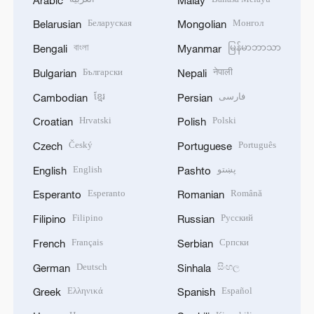
Беларуская
Монгол
Belarusian
Mongolian
বাংলা
မြန်မာဘာသာ
Bengali
Myanmar
Български
नेपाली
Bulgarian
Nepali
ខ្មែរ
فارسی
Cambodian
Persian
Hrvatski
Polski
Croatian
Polish
Český
Português
Czech
Portuguese
English
پښتو
English
Pashto
Esperanto
Română
Esperanto
Romanian
Filipino
Русский
Filipino
Russian
Français
Српски
French
Serbian
Deutsch
සිංහල
German
Sinhala
Ελληνικά
Español
Greek
Spanish