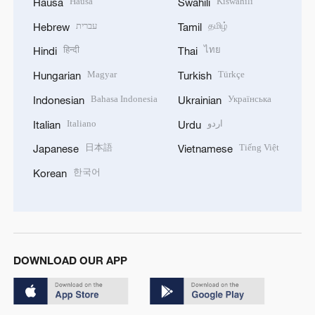
Hausa
Kiswahili
Hausa
Swahili
עברית
தமிழ்
Hebrew
Tamil
हिन्दी
ไทย
Hindi
Thai
Magyar
Türkçe
Hungarian
Turkish
Bahasa Indonesia
Українська
Indonesian
Ukrainian
Italiano
اردو
Italian
Urdu
日本語
Tiếng Việt
Japanese
Vietnamese
한국어
Korean
DOWNLOAD OUR APP