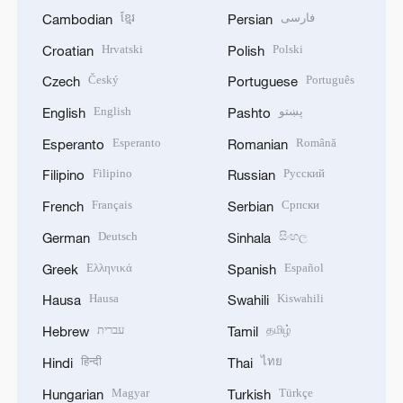
ខ្មែរ
فارسی
Cambodian
Persian
Hrvatski
Polski
Croatian
Polish
Český
Português
Czech
Portuguese
English
پښتو
English
Pashto
Esperanto
Română
Esperanto
Romanian
Filipino
Русский
Filipino
Russian
Français
Српски
French
Serbian
Deutsch
සිංහල
German
Sinhala
Ελληνικά
Español
Greek
Spanish
Hausa
Kiswahili
Hausa
Swahili
עברית
தமிழ்
Hebrew
Tamil
हिन्दी
ไทย
Hindi
Thai
Magyar
Türkçe
Hungarian
Turkish