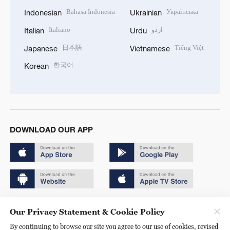
Bahasa Indonesia
Українська
Indonesian
Ukrainian
Italiano
اردو
Italian
Urdu
日本語
Tiếng Việt
Japanese
Vietnamese
한국어
Korean
DOWNLOAD OUR APP
Copyright © 2024 CGTN.
Our Privacy Statement & Cookie Policy
京ICP备20000184号
By continuing to browse our site you agree to our use of cookies, revised