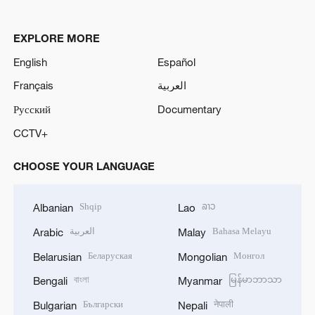
EXPLORE MORE
English
Español
Français
العربية
Русский
Documentary
CCTV+
CHOOSE YOUR LANGUAGE
Shqip
ລາວ
Albanian
Lao
العربية
Bahasa Melayu
Arabic
Malay
Беларуская
Монгол
Belarusian
Mongolian
বাংলা
မြန်မာဘာသာ
Bengali
Myanmar
Български
नेपाली
Bulgarian
Nepali