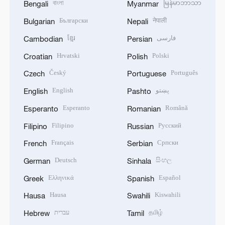
বাংলা
မြန်မာဘာသာ
Bengali
Myanmar
Български
नेपाली
Bulgarian
Nepali
ខ្មែរ
فارسی
Cambodian
Persian
Hrvatski
Polski
Croatian
Polish
Český
Português
Czech
Portuguese
English
پښتو
English
Pashto
Esperanto
Română
Esperanto
Romanian
Filipino
Русский
Filipino
Russian
Français
Српски
French
Serbian
Deutsch
සිංහල
German
Sinhala
Ελληνικά
Español
Greek
Spanish
Hausa
Kiswahili
Hausa
Swahili
עברית
தமிழ்
Hebrew
Tamil