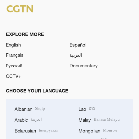
EXPLORE MORE
English
Español
Français
العربية
Русский
Documentary
CCTV+
CHOOSE YOUR LANGUAGE
Shqip
ລາວ
Albanian
Lao
العربية
Bahasa Melayu
Arabic
Malay
Беларуская
Монгол
Belarusian
Mongolian