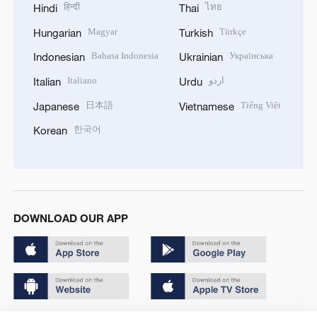
हिन्दी
ไทย
Hindi
Thai
Magyar
Türkçe
Hungarian
Turkish
Bahasa Indonesia
Українська
Indonesian
Ukrainian
Italiano
اردو
Italian
Urdu
日本語
Tiếng Việt
Japanese
Vietnamese
한국어
Korean
DOWNLOAD OUR APP