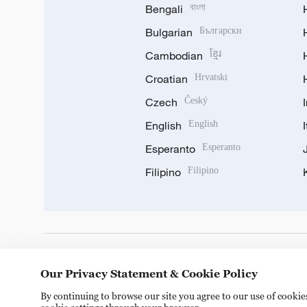
Bengali
বাংলা
Bulgarian
Български
Cambodian
ខ្មែរ
Croatian
Hrvatski
Czech
Český
English
English
Esperanto
Esperanto
Filipino
Filipino
DOWNLOAD OUR APP
Our Privacy Statement & Cookie Policy
By continuing to browse our site you agree to our use of cooki