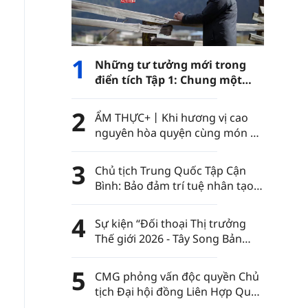
1
Những tư tưởng mới trong
điển tích Tập 1: Chung một
con đường
2
ẨM THỰC+丨Khi hương vị cao
nguyên hòa quyện cùng món ăn
Việt Nam……
3
Chủ tịch Trung Quốc Tập Cận
Bình: Bảo đảm trí tuệ nhân tạo
luôn nằm trong sự kiểm soát
của nhân loại
4
Sự kiện “Đối thoại Thị trưởng
Thế giới 2026 - Tây Song Bản
Nạp” diễn ra tại châu tự trị dân
tộc Thái Tây Song Bản Nạp, tỉnh
5
CMG phỏng vấn độc quyền Chủ
Vân Nam, Trung Quốc
tịch Đại hội đồng Liên Hợp Quốc
khóa 80