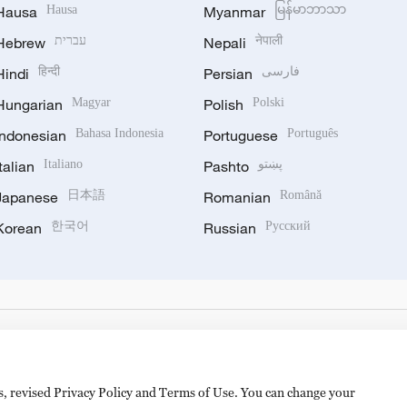
Hausa
Hausa
Myanmar
မြန်မာဘာသာ
Hebrew
עברית
Nepali
नेपाली
Hindi
हिन्दी
Persian
فارسی
Hungarian
Magyar
Polish
Polski
Indonesian
Bahasa Indonesia
Portuguese
Português
Italian
Italiano
Pashto
پښتو
Japanese
日本語
Romanian
Română
Korean
한국어
Russian
Русский
es, revised Privacy Policy and Terms of Use. You can change your