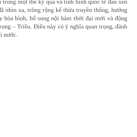
 trong một thế kỷ qua và tình hình quốc tế đan xen
đã nhìn xa, trông rộng kế thừa truyền thống, hướng
đẩy hòa bình, bổ sung nội hàm thời đại mới và động
ung – Triều. Điều này có ý nghĩa quan trọng, đánh
ai nước.