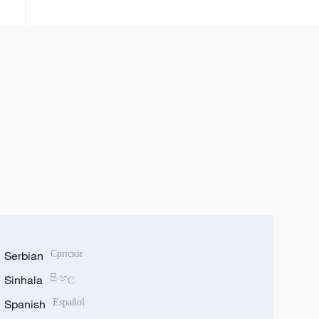
Serbian
Српски
Sinhala
සිංහල
Spanish
Español