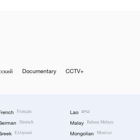
сский
Documentary
CCTV+
French
Français
Lao
ລາວ
German
Deutsch
Malay
Bahasa Melayu
Greek
Ελληνικά
Mongolian
Монгол