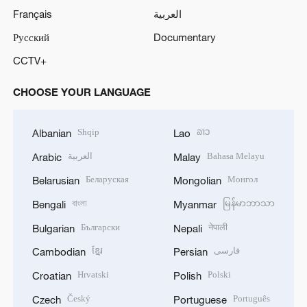
Français
العربية
Русский
Documentary
CCTV+
CHOOSE YOUR LANGUAGE
Shqip
ລາວ
Albanian
Lao
العربية
Bahasa Melayu
Arabic
Malay
Беларуская
Монгол
Belarusian
Mongolian
বাংলা
မြန်မာဘာသာ
Bengali
Myanmar
Български
नेपाली
Bulgarian
Nepali
ខ្មែរ
فارسی
Cambodian
Persian
Hrvatski
Polski
Croatian
Polish
Český
Português
Czech
Portuguese