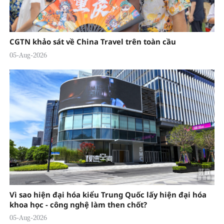
CGTN khảo sát về China Travel trên toàn cầu
05-Aug-2026
Vì sao hiện đại hóa kiểu Trung Quốc lấy hiện đại hóa
khoa học - công nghệ làm then chốt?
05-Aug-2026