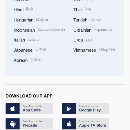
हिन्दी
ไทย
Hindi
Thai
Magyar
Türkçe
Hungarian
Turkish
Bahasa Indonesia
Українська
Indonesian
Ukrainian
Italiano
اردو
Italian
Urdu
日本語
Tiếng Việt
Japanese
Vietnamese
한국어
Korean
DOWNLOAD OUR APP