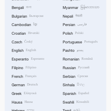
বাংলা
မြန်မာဘာသာ
Bengali
Myanmar
Български
नेपाली
Bulgarian
Nepali
ខ្មែរ
فارسی
Cambodian
Persian
Hrvatski
Polski
Croatian
Polish
Český
Português
Czech
Portuguese
English
پښتو
English
Pashto
Esperanto
Română
Esperanto
Romanian
Filipino
Русский
Filipino
Russian
Français
Српски
French
Serbian
Deutsch
සිංහල
German
Sinhala
Ελληνικά
Español
Greek
Spanish
Hausa
Kiswahili
Hausa
Swahili
עברית
தமிழ்
Hebrew
Tamil