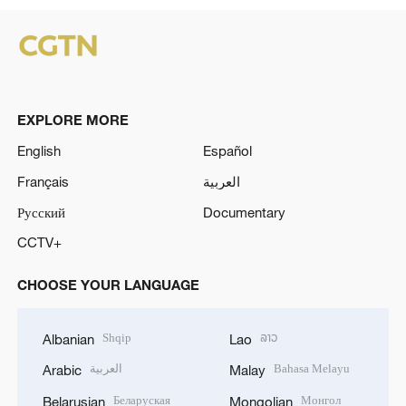
EXPLORE MORE
English
Español
Français
العربية
Русский
Documentary
CCTV+
CHOOSE YOUR LANGUAGE
Shqip
ລາວ
Albanian
Lao
العربية
Bahasa Melayu
Arabic
Malay
Беларуская
Монгол
Belarusian
Mongolian