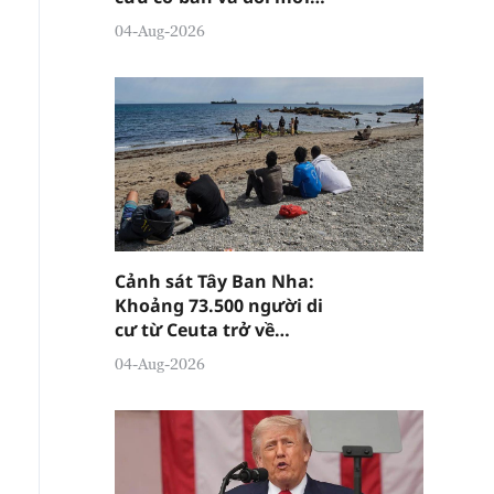
sáng tạo của Trung Quốc
04-Aug-2026
Cảnh sát Tây Ban Nha:
Khoảng 73.500 người di
cư từ Ceuta trở về
Morocco
04-Aug-2026