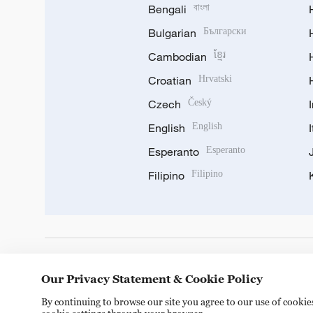
Bengali
বাংলা
Bulgarian
Български
Cambodian
ខ្មែរ
Croatian
Hrvatski
Czech
Český
English
English
Esperanto
Esperanto
Filipino
Filipino
DOWNLOAD OUR APP
Our Privacy Statement & Cookie Policy
By continuing to browse our site you agree to our use of cooki