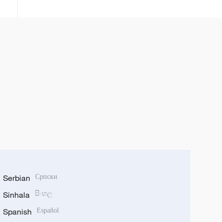
Serbian
Српски
Sinhala
සිංහල
Spanish
Español