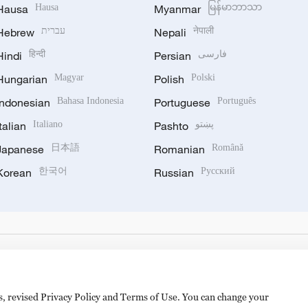
Hausa
Hausa
Myanmar
မြန်မာဘာသာ
Hebrew
עברית
Nepali
नेपाली
Hindi
हिन्दी
Persian
فارسی
Hungarian
Magyar
Polish
Polski
Indonesian
Bahasa Indonesia
Portuguese
Português
Italian
Italiano
Pashto
پښتو
Japanese
日本語
Romanian
Română
Korean
한국어
Russian
Русский
es, revised Privacy Policy and Terms of Use. You can change your