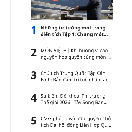
1
Những tư tưởng mới trong
điển tích Tập 1: Chung một
con đường
2
MÓN VIỆT+丨Khi hương vị cao
nguyên hòa quyện cùng món ăn
Việt Nam……
3
Chủ tịch Trung Quốc Tập Cận
Bình: Bảo đảm trí tuệ nhân tạo
luôn nằm trong sự kiểm soát
của nhân loại
4
Sự kiện “Đối thoại Thị trưởng
Thế giới 2026 - Tây Song Bản
Nạp” diễn ra tại châu tự trị dân
tộc Thái Tây Song Bản Nạp, tỉnh
5
CMG phỏng vấn độc quyền Chủ
Vân Nam, Trung Quốc
tịch Đại hội đồng Liên Hợp Quốc
khóa 80