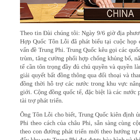
Theo tin Đài chúng tôi: Ngày 9/6 giờ địa phư
Hợp Quốc Tôn Lỗi đã phát biểu tại cuộc họp
vấn đề Trung Phi. Trung Quốc kêu gọi các quốc 
trùm, tăng cường phối hợp chống khủng bố, nâ
tế cần tôn trọng đầy đủ chủ quyền và quyền l
giải quyết bất đồng thông qua đối thoại và tham
đồng thời hỗ trợ các nước trong khu vực nân
giới. Cộng đồng quốc tế, đặc biệt là các nước 
tài trợ phát triển.
Ông Tôn Lỗi cho biết, Trung Quốc kiên định ủn
Phi theo cách của châu Phi, sẵn sàng cùng cộ
theo con đường phát triển mới theo hướng tự 
đẩy khu vực Trung Phi đạt được hòa bình và th