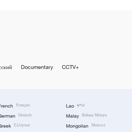
сский
Documentary
CCTV+
French
Français
Lao
ລາວ
German
Deutsch
Malay
Bahasa Melayu
Greek
Ελληνικά
Mongolian
Монгол