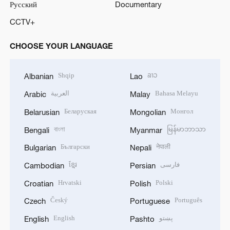
Русский
Documentary
CCTV+
CHOOSE YOUR LANGUAGE
Shqip
ລາວ
Albanian
Lao
العربية
Bahasa Melayu
Arabic
Malay
Беларуская
Монгол
Belarusian
Mongolian
বাংলা
မြန်မာဘာသာ
Bengali
Myanmar
Български
नेपाली
Bulgarian
Nepali
ខ្មែរ
فارسی
Cambodian
Persian
Hrvatski
Polski
Croatian
Polish
Český
Português
Czech
Portuguese
English
پښتو
English
Pashto