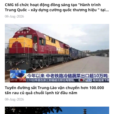
CMG tổ chức hoạt động đồng sáng tạo "Hành trình
Trung Quốc – xây dựng cường quốc thương hiệu " tại
Đông Quản
08-Aug-2026
Tuyến đường sắt Trung-Lào vận chuyển hơn 100.000
tấn rau củ quả chuỗi lạnh từ đầu năm
08-Aug-2026