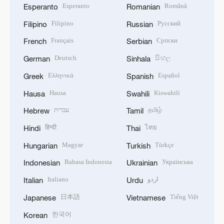
Esperanto
Română
Esperanto
Romanian
Filipino
Русский
Filipino
Russian
Français
Српски
French
Serbian
Deutsch
සිංහල
German
Sinhala
Ελληνικά
Español
Greek
Spanish
Hausa
Kiswahili
Hausa
Swahili
עברית
தமிழ்
Hebrew
Tamil
हिन्दी
ไทย
Hindi
Thai
Magyar
Türkçe
Hungarian
Turkish
Bahasa Indonesia
Українська
Indonesian
Ukrainian
Italiano
اردو
Italian
Urdu
日本語
Tiếng Việt
Japanese
Vietnamese
한국어
Korean