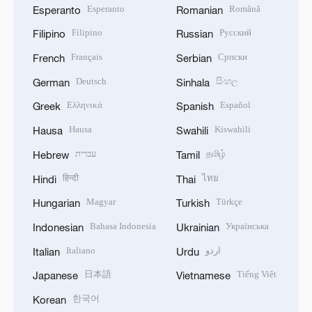
Esperanto
Română
Esperanto
Romanian
Filipino
Русский
Filipino
Russian
Français
Српски
French
Serbian
Deutsch
සිංහල
German
Sinhala
Ελληνικά
Español
Greek
Spanish
Hausa
Kiswahili
Hausa
Swahili
עברית
தமிழ்
Hebrew
Tamil
हिन्दी
ไทย
Hindi
Thai
Magyar
Türkçe
Hungarian
Turkish
Bahasa Indonesia
Українська
Indonesian
Ukrainian
Italiano
اردو
Italian
Urdu
日本語
Tiếng Việt
Japanese
Vietnamese
한국어
Korean