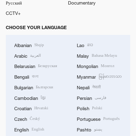
Русский
Documentary
CCTV+
CHOOSE YOUR LANGUAGE
Shqip
ລາວ
Albanian
Lao
العربية
Bahasa Melayu
Arabic
Malay
Беларуская
Монгол
Belarusian
Mongolian
বাংলা
မြန်မာဘာသာ
Bengali
Myanmar
Български
नेपाली
Bulgarian
Nepali
ខ្មែរ
فارسی
Cambodian
Persian
Hrvatski
Polski
Croatian
Polish
Český
Português
Czech
Portuguese
English
پښتو
English
Pashto