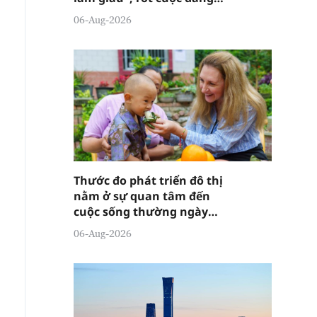
đánh lừa ai?
06-Aug-2026
Thước đo phát triển đô thị
nằm ở sự quan tâm đến
cuộc sống thường ngày
của người dân
06-Aug-2026