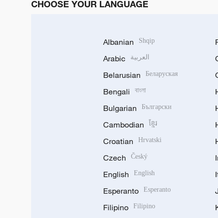
CHOOSE YOUR LANGUAGE
Albanian
Shqip
Arabic
العربية
Belarusian
Беларуская
Bengali
বাংলা
Bulgarian
Български
Cambodian
ខ្មែរ
Croatian
Hrvatski
Czech
Český
English
English
Esperanto
Esperanto
Filipino
Filipino