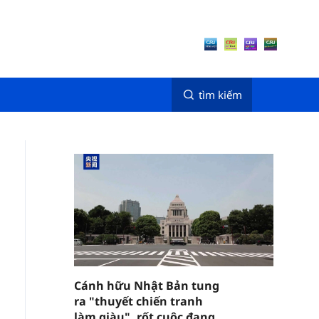
tìm kiếm
Cánh hữu Nhật Bản tung
ra "thuyết chiến tranh
làm giàu", rốt cuộc đang