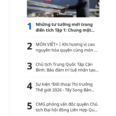
1
Những tư tưởng mới trong
điển tích Tập 1: Chung một
con đường
2
MÓN VIỆT+丨Khi hương vị cao
nguyên hòa quyện cùng món ăn
Việt Nam……
3
Chủ tịch Trung Quốc Tập Cận
Bình: Bảo đảm trí tuệ nhân tạo
luôn nằm trong sự kiểm soát
của nhân loại
4
Sự kiện “Đối thoại Thị trưởng
Thế giới 2026 - Tây Song Bản
Nạp” diễn ra tại châu tự trị dân
tộc Thái Tây Song Bản Nạp, tỉnh
5
CMG phỏng vấn độc quyền Chủ
Vân Nam, Trung Quốc
tịch Đại hội đồng Liên Hợp Quốc
khóa 80