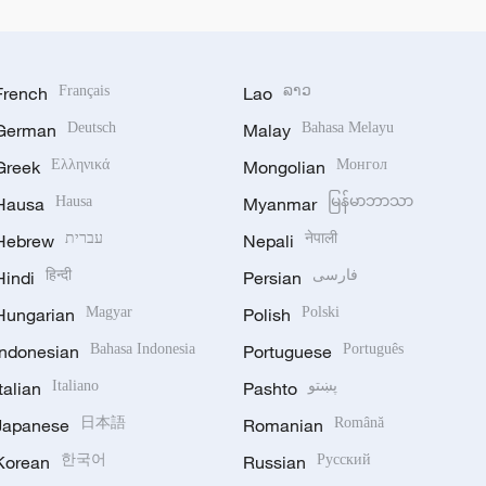
French
Français
Lao
ລາວ
German
Deutsch
Malay
Bahasa Melayu
Greek
Ελληνικά
Mongolian
Монгол
Hausa
Hausa
Myanmar
မြန်မာဘာသာ
Hebrew
עברית
Nepali
नेपाली
Hindi
हिन्दी
Persian
فارسی
Hungarian
Magyar
Polish
Polski
Indonesian
Bahasa Indonesia
Portuguese
Português
Italian
Italiano
Pashto
پښتو
Japanese
日本語
Romanian
Română
Korean
한국어
Russian
Русский