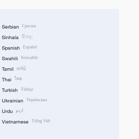
Serbian
Српски
Sinhala
සිංහල
Spanish
Español
Swahili
Kiswahili
Tamil
தமிழ்
Thai
ไทย
Turkish
Türkçe
Ukrainian
Українська
Urdu
اردو
Vietnamese
Tiếng Việt