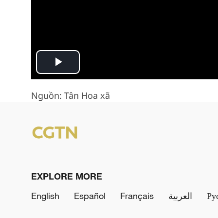
Play
Video
Nguồn: Tân Hoa xã
EXPLORE MORE
English
Español
Français
العربية
Ру