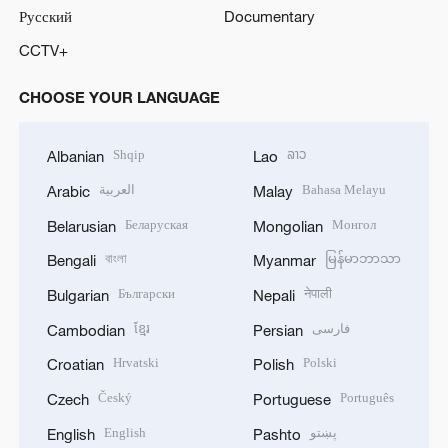
Русский
Documentary
CCTV+
CHOOSE YOUR LANGUAGE
Shqip
ລາວ
Albanian
Lao
العربية
Bahasa Melayu
Arabic
Malay
Беларуская
Монгол
Belarusian
Mongolian
বাংলা
မြန်မာဘာသာ
Bengali
Myanmar
Български
नेपाली
Bulgarian
Nepali
ខ្មែរ
فارسی
Cambodian
Persian
Hrvatski
Polski
Croatian
Polish
Český
Português
Czech
Portuguese
English
پښتو
English
Pashto