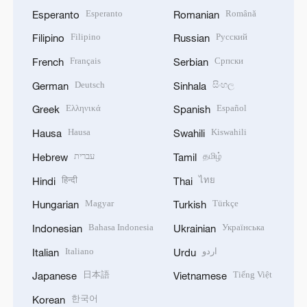
Esperanto
Română
Esperanto
Romanian
Filipino
Русский
Filipino
Russian
Français
Српски
French
Serbian
Deutsch
සිංහල
German
Sinhala
Ελληνικά
Español
Greek
Spanish
Hausa
Kiswahili
Hausa
Swahili
עברית
தமிழ்
Hebrew
Tamil
हिन्दी
ไทย
Hindi
Thai
Magyar
Türkçe
Hungarian
Turkish
Bahasa Indonesia
Українська
Indonesian
Ukrainian
Italiano
اردو
Italian
Urdu
日本語
Tiếng Việt
Japanese
Vietnamese
한국어
Korean