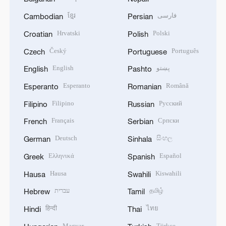
ខ្មែរ
فارسی
Cambodian
Persian
Hrvatski
Polski
Croatian
Polish
Český
Português
Czech
Portuguese
English
پښتو
English
Pashto
Esperanto
Română
Esperanto
Romanian
Filipino
Русский
Filipino
Russian
Français
Српски
French
Serbian
Deutsch
සිංහල
German
Sinhala
Ελληνικά
Español
Greek
Spanish
Hausa
Kiswahili
Hausa
Swahili
עברית
தமிழ்
Hebrew
Tamil
हिन्दी
ไทย
Hindi
Thai
Magyar
Türkçe