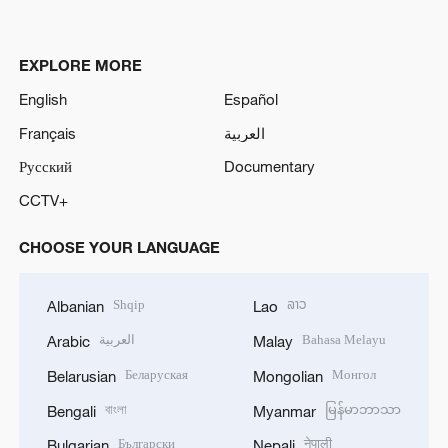
EXPLORE MORE
English
Español
Français
العربية
Русский
Documentary
CCTV+
CHOOSE YOUR LANGUAGE
Shqip
ລາວ
Albanian
Lao
العربية
Bahasa Melayu
Arabic
Malay
Беларуская
Монгол
Belarusian
Mongolian
বাংলা
မြန်မာဘာသာ
Bengali
Myanmar
Български
नेपाली
Bulgarian
Nepali