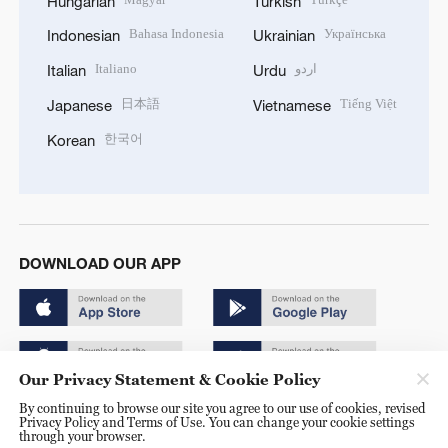
Hungarian
Turkish
Bahasa Indonesia
Українська
Indonesian
Ukrainian
Italiano
اردو
Italian
Urdu
日本語
Tiếng Việt
Japanese
Vietnamese
한국어
Korean
DOWNLOAD OUR APP
Our Privacy Statement & Cookie Policy
By continuing to browse our site you agree to our use of cookies, revised
Copyright © 2024 CGTN.
Privacy Policy and Terms of Use. You can change your cookie settings
through your browser.
京ICP备20000184号