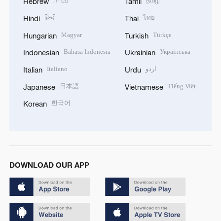
עברית
தமிழ்
Hebrew
Tamil
हिन्दी
ไทย
Hindi
Thai
Magyar
Türkçe
Hungarian
Turkish
Bahasa Indonesia
Українська
Indonesian
Ukrainian
Italiano
اردو
Italian
Urdu
日本語
Tiếng Việt
Japanese
Vietnamese
한국어
Korean
DOWNLOAD OUR APP