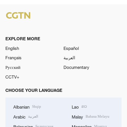
EXPLORE MORE
English
Español
Français
العربية
Русский
Documentary
CCTV+
CHOOSE YOUR LANGUAGE
Shqip
ລາວ
Albanian
Lao
العربية
Bahasa Melayu
Arabic
Malay
Беларуская
Монгол
Belarusian
Mongolian