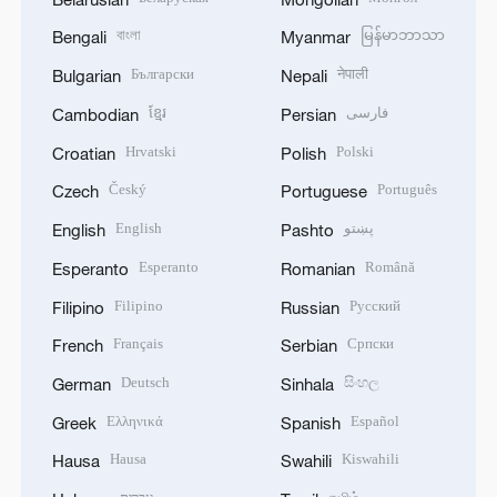
বাংলা
မြန်မာဘာသာ
Bengali
Myanmar
Български
नेपाली
Bulgarian
Nepali
ខ្មែរ
فارسی
Cambodian
Persian
Hrvatski
Polski
Croatian
Polish
Český
Português
Czech
Portuguese
English
پښتو
English
Pashto
Esperanto
Română
Esperanto
Romanian
Filipino
Русский
Filipino
Russian
Français
Српски
French
Serbian
Deutsch
සිංහල
German
Sinhala
Ελληνικά
Español
Greek
Spanish
Hausa
Kiswahili
Hausa
Swahili