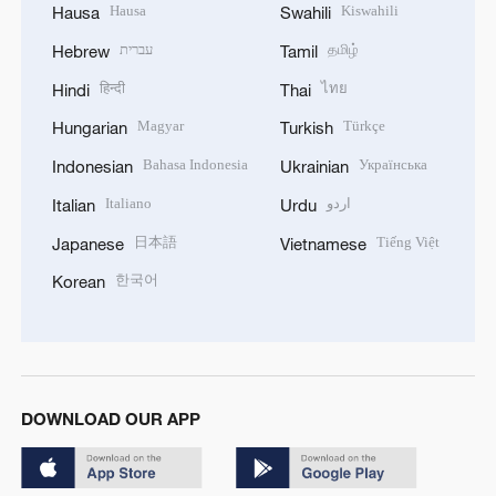
Hausa
Kiswahili
Hausa
Swahili
עברית
தமிழ்
Hebrew
Tamil
हिन्दी
ไทย
Hindi
Thai
Magyar
Türkçe
Hungarian
Turkish
Bahasa Indonesia
Українська
Indonesian
Ukrainian
Italiano
اردو
Italian
Urdu
日本語
Tiếng Việt
Japanese
Vietnamese
한국어
Korean
DOWNLOAD OUR APP