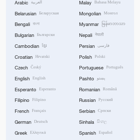
العربية
Bahasa Melayu
Arabic
Malay
Беларуская
Монгол
Belarusian
Mongolian
বাংলা
မြန်မာဘာသာ
Bengali
Myanmar
Български
नेपाली
Bulgarian
Nepali
ខ្មែរ
فارسی
Cambodian
Persian
Hrvatski
Polski
Croatian
Polish
Český
Português
Czech
Portuguese
English
پښتو
English
Pashto
Esperanto
Română
Esperanto
Romanian
Filipino
Русский
Filipino
Russian
Français
Српски
French
Serbian
Deutsch
සිංහල
German
Sinhala
Ελληνικά
Español
Greek
Spanish