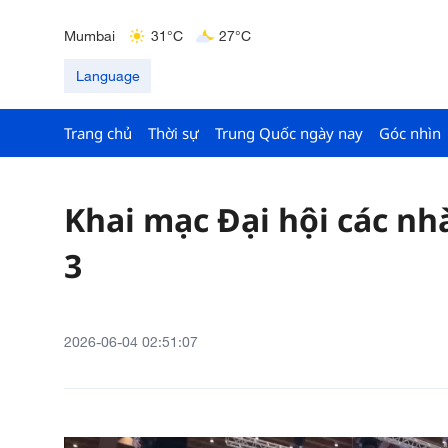
Hyderabad
42°C
28°C
Mumbai
31°C
27°C
Kuala Lumpur
31°C
25°C
Language
Trang chủ
Thời sự
Trung Quốc ngày nay
Góc nhìn
Khai mạc Đại hội các nh
3
2026-06-04 02:51:07