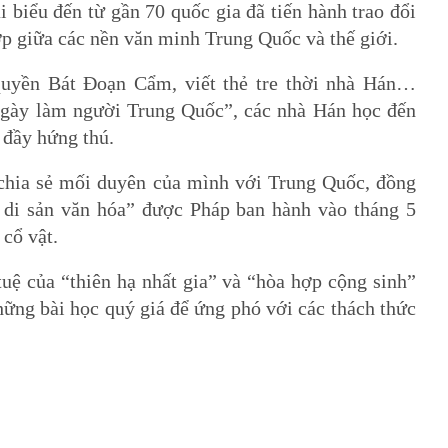
iểu đến từ gần 70 quốc gia đã tiến hành trao đổi
ợp giữa các nền văn minh Trung Quốc và thế giới.
uyền Bát Đoạn Cẩm, viết thẻ tre thời nhà Hán…
ngày làm người Trung Quốc”, các nhà Hán học đến
 đầy hứng thú.
 chia sẻ mối duyên của mình với Trung Quốc, đồng
rả di sản văn hóa” được Pháp ban hành vào tháng 5
 cổ vật.
 tuệ của “thiên hạ nhất gia” và “hòa hợp cộng sinh”
ững bài học quý giá để ứng phó với các thách thức