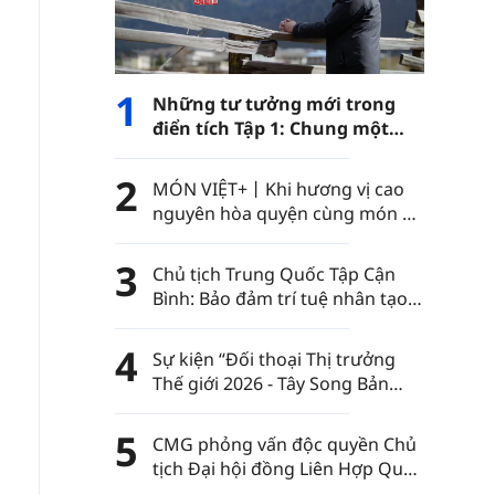
1
Những tư tưởng mới trong
điển tích Tập 1: Chung một
con đường
2
MÓN VIỆT+丨Khi hương vị cao
nguyên hòa quyện cùng món ăn
Việt Nam……
3
Chủ tịch Trung Quốc Tập Cận
Bình: Bảo đảm trí tuệ nhân tạo
luôn nằm trong sự kiểm soát
của nhân loại
4
Sự kiện “Đối thoại Thị trưởng
Thế giới 2026 - Tây Song Bản
Nạp” diễn ra tại châu tự trị dân
tộc Thái Tây Song Bản Nạp, tỉnh
5
CMG phỏng vấn độc quyền Chủ
Vân Nam, Trung Quốc
tịch Đại hội đồng Liên Hợp Quốc
khóa 80