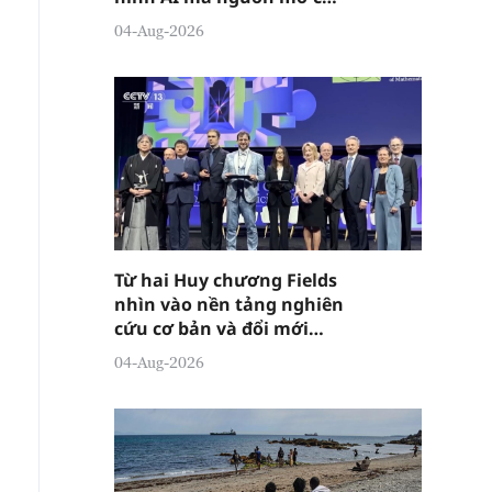
Trung Quốc
04-Aug-2026
Từ hai Huy chương Fields
nhìn vào nền tảng nghiên
cứu cơ bản và đổi mới
sáng tạo của Trung Quốc
04-Aug-2026