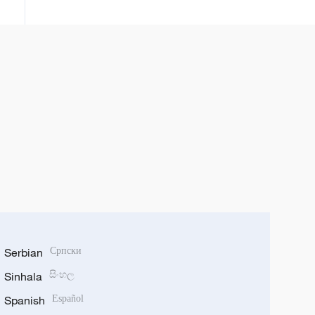
Serbian
Српски
Sinhala
සිංහල
Spanish
Español