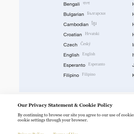
Bengali
বাংলা
Bulgarian
Български
Cambodian
ខ្មែរ
Croatian
Hrvatski
Czech
Český
English
English
Esperanto
Esperanto
Filipino
Filipino
Our Privacy Statement & Cookie Policy
DOWNLOAD OUR APP
By continuing to browse our site you agree to our use of cooki
cookie settings through your browser.