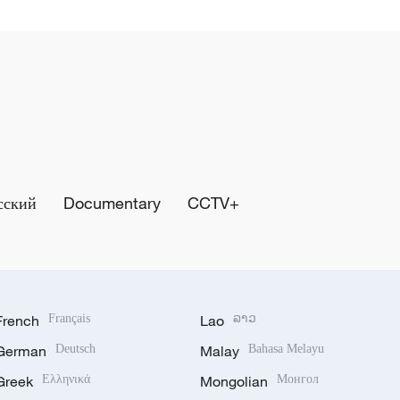
сский
Documentary
CCTV+
French
Français
Lao
ລາວ
German
Deutsch
Malay
Bahasa Melayu
Greek
Ελληνικά
Mongolian
Монгол