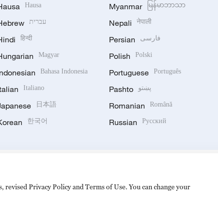
Hausa
Hausa
Myanmar
မြန်မာဘာသာ
Hebrew
עברית
Nepali
नेपाली
Hindi
हिन्दी
Persian
فارسی
Hungarian
Magyar
Polish
Polski
Indonesian
Bahasa Indonesia
Portuguese
Português
Italian
Italiano
Pashto
پښتو
Japanese
日本語
Romanian
Română
Korean
한국어
Russian
Русский
es, revised Privacy Policy and Terms of Use. You can change your