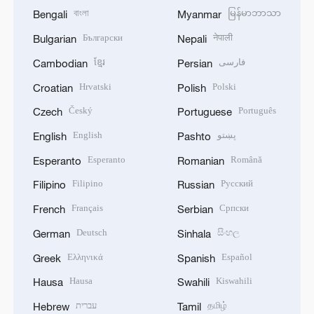
বাংলা
မြန်မာဘာသာ
Bengali
Myanmar
Български
नेपाली
Bulgarian
Nepali
ខ្មែរ
فارسی
Cambodian
Persian
Hrvatski
Polski
Croatian
Polish
Český
Português
Czech
Portuguese
English
پښتو
English
Pashto
Esperanto
Română
Esperanto
Romanian
Filipino
Русский
Filipino
Russian
Français
Српски
French
Serbian
Deutsch
සිංහල
German
Sinhala
Ελληνικά
Español
Greek
Spanish
Hausa
Kiswahili
Hausa
Swahili
עברית
தமிழ்
Hebrew
Tamil