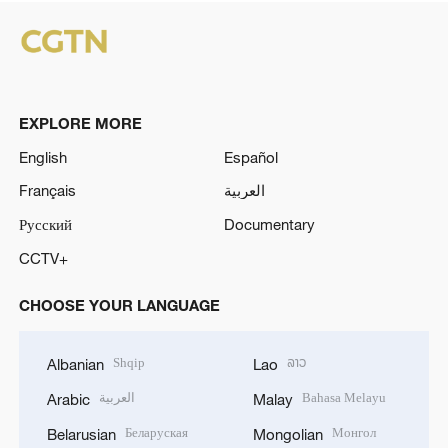
EXPLORE MORE
English
Español
Français
العربية
Русский
Documentary
CCTV+
CHOOSE YOUR LANGUAGE
Shqip
ລາວ
Albanian
Lao
العربية
Bahasa Melayu
Arabic
Malay
Беларуская
Монгол
Belarusian
Mongolian