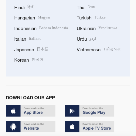
हिन्दी
ไทย
Hindi
Thai
Magyar
Türkçe
Hungarian
Turkish
Bahasa Indonesia
Українська
Indonesian
Ukrainian
Italiano
اردو
Italian
Urdu
日本語
Tiếng Việt
Japanese
Vietnamese
한국어
Korean
DOWNLOAD OUR APP