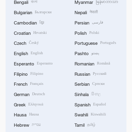
বাংলা
မြန်မာဘာသာ
Bengali
Myanmar
Български
नेपाली
Bulgarian
Nepali
ខ្មែរ
فارسی
Cambodian
Persian
Hrvatski
Polski
Croatian
Polish
Český
Português
Czech
Portuguese
English
پښتو
English
Pashto
Esperanto
Română
Esperanto
Romanian
Filipino
Русский
Filipino
Russian
Français
Српски
French
Serbian
Deutsch
සිංහල
German
Sinhala
Ελληνικά
Español
Greek
Spanish
Hausa
Kiswahili
Hausa
Swahili
עברית
தமிழ்
Hebrew
Tamil