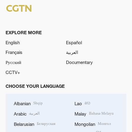
EXPLORE MORE
English
Español
Français
العربية
Русский
Documentary
CCTV+
CHOOSE YOUR LANGUAGE
Shqip
ລາວ
Albanian
Lao
العربية
Bahasa Melayu
Arabic
Malay
Беларуская
Монгол
Belarusian
Mongolian