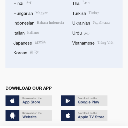
हिन्दी
ไทย
Hindi
Thai
Magyar
Türkçe
Hungarian
Turkish
Bahasa Indonesia
Українська
Indonesian
Ukrainian
Italiano
اردو
Italian
Urdu
日本語
Tiếng Việt
Japanese
Vietnamese
한국어
Korean
DOWNLOAD OUR APP