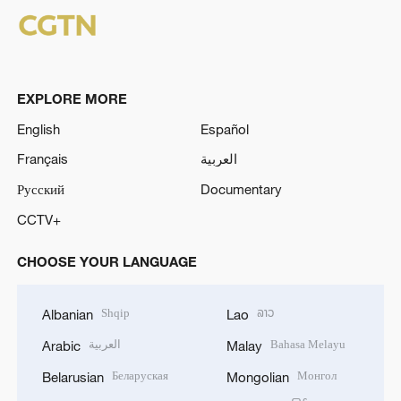
EXPLORE MORE
English
Español
Français
العربية
Русский
Documentary
CCTV+
CHOOSE YOUR LANGUAGE
Shqip
ລາວ
Albanian
Lao
العربية
Bahasa Melayu
Arabic
Malay
Беларуская
Монгол
Belarusian
Mongolian