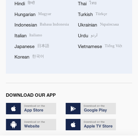
हिन्दी
ไทย
Hindi
Thai
Magyar
Türkçe
Hungarian
Turkish
Bahasa Indonesia
Українська
Indonesian
Ukrainian
Italiano
اردو
Italian
Urdu
日本語
Tiếng Việt
Japanese
Vietnamese
한국어
Korean
DOWNLOAD OUR APP