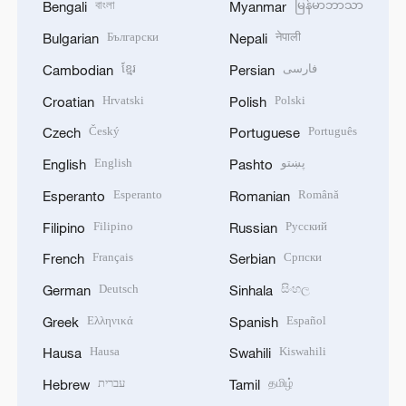
বাংলা
မြန်မာဘာသာ
Bengali
Myanmar
Български
नेपाली
Bulgarian
Nepali
ខ្មែរ
فارسی
Cambodian
Persian
Hrvatski
Polski
Croatian
Polish
Český
Português
Czech
Portuguese
English
پښتو
English
Pashto
Esperanto
Română
Esperanto
Romanian
Filipino
Русский
Filipino
Russian
Français
Српски
French
Serbian
Deutsch
සිංහල
German
Sinhala
Ελληνικά
Español
Greek
Spanish
Hausa
Kiswahili
Hausa
Swahili
עברית
தமிழ்
Hebrew
Tamil