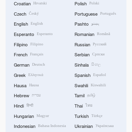
Hrvatski
Polski
Croatian
Polish
Český
Português
Czech
Portuguese
English
پښتو
English
Pashto
Esperanto
Română
Esperanto
Romanian
Filipino
Русский
Filipino
Russian
Français
Српски
French
Serbian
Deutsch
සිංහල
German
Sinhala
Ελληνικά
Español
Greek
Spanish
Hausa
Kiswahili
Hausa
Swahili
עברית
தமிழ்
Hebrew
Tamil
हिन्दी
ไทย
Hindi
Thai
Magyar
Türkçe
Hungarian
Turkish
Bahasa Indonesia
Українська
Indonesian
Ukrainian