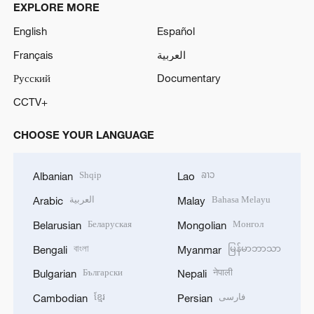
EXPLORE MORE
English
Español
Français
العربية
Русский
Documentary
CCTV+
CHOOSE YOUR LANGUAGE
Shqip
ລາວ
Albanian
Lao
العربية
Bahasa Melayu
Arabic
Malay
Беларуская
Монгол
Belarusian
Mongolian
বাংলা
မြန်မာဘာသာ
Bengali
Myanmar
Български
नेपाली
Bulgarian
Nepali
ខ្មែរ
فارسی
Cambodian
Persian