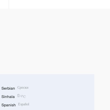
Serbian
Српски
Sinhala
සිංහල
Spanish
Español