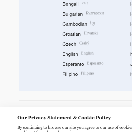
Bengali
বাংলা
Bulgarian
Български
Cambodian
ខ្មែរ
Croatian
Hrvatski
Czech
Český
English
English
Esperanto
Esperanto
Filipino
Filipino
DOWNLOAD OUR APP
Our Privacy Statement & Cookie Policy
By continuing to browse our site you agree to our use of cooki