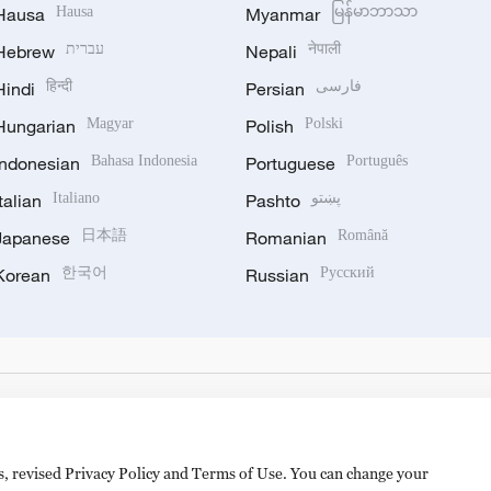
Hausa
Hausa
Myanmar
မြန်မာဘာသာ
Hebrew
עברית
Nepali
नेपाली
Hindi
हिन्दी
Persian
فارسی
Hungarian
Magyar
Polish
Polski
Indonesian
Bahasa Indonesia
Portuguese
Português
Italian
Italiano
Pashto
پښتو
Japanese
日本語
Romanian
Română
Korean
한국어
Russian
Русский
es, revised Privacy Policy and Terms of Use. You can change your