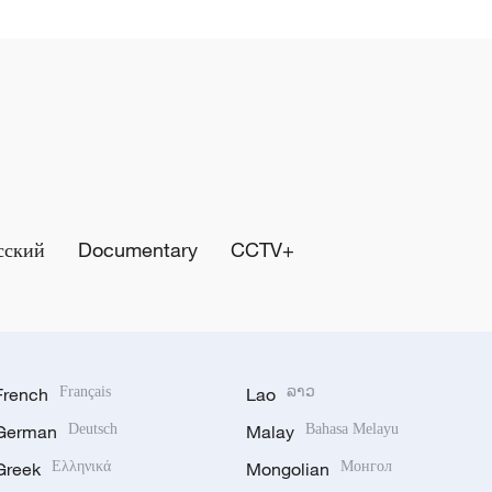
сский
Documentary
CCTV+
French
Français
Lao
ລາວ
German
Deutsch
Malay
Bahasa Melayu
Greek
Ελληνικά
Mongolian
Монгол