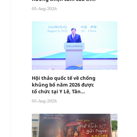
giới đối với Trung Quốc
05-Aug-2026
tiếp tục gia tăng
Hội thảo quốc tế về chống
khủng bố năm 2026 được
tổ chức tại Y Lê, Tân
Cương
05-Aug-2026