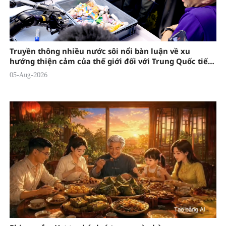
Truyền thông nhiều nước sôi nổi bàn luận về xu
hướng thiện cảm của thế giới đối với Trung Quốc tiếp
tục gia tăng
05-Aug-2026