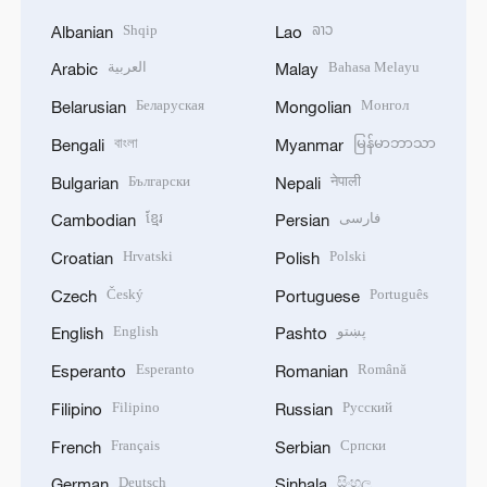
Shqip
ລາວ
Albanian
Lao
العربية
Bahasa Melayu
Arabic
Malay
Беларуская
Монгол
Belarusian
Mongolian
বাংলা
မြန်မာဘာသာ
Bengali
Myanmar
Български
नेपाली
Bulgarian
Nepali
ខ្មែរ
فارسی
Cambodian
Persian
Hrvatski
Polski
Croatian
Polish
Český
Português
Czech
Portuguese
English
پښتو
English
Pashto
Esperanto
Română
Esperanto
Romanian
Filipino
Русский
Filipino
Russian
Français
Српски
French
Serbian
Deutsch
සිංහල
German
Sinhala