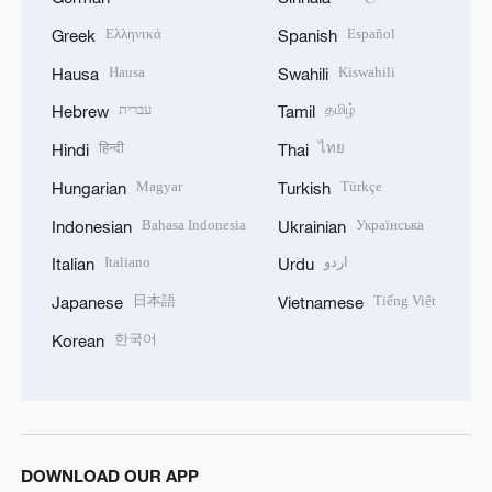
Ελληνικά
Español
Greek
Spanish
Hausa
Kiswahili
Hausa
Swahili
עברית
தமிழ்
Hebrew
Tamil
हिन्दी
ไทย
Hindi
Thai
Magyar
Türkçe
Hungarian
Turkish
Bahasa Indonesia
Українська
Indonesian
Ukrainian
Italiano
اردو
Italian
Urdu
日本語
Tiếng Việt
Japanese
Vietnamese
한국어
Korean
DOWNLOAD OUR APP