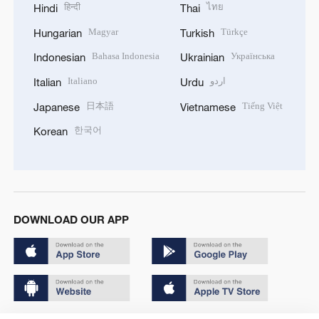
हिन्दी
ไทย
Hindi
Thai
Magyar
Türkçe
Hungarian
Turkish
Bahasa Indonesia
Українська
Indonesian
Ukrainian
Italiano
اردو
Italian
Urdu
日本語
Tiếng Việt
Japanese
Vietnamese
한국어
Korean
DOWNLOAD OUR APP