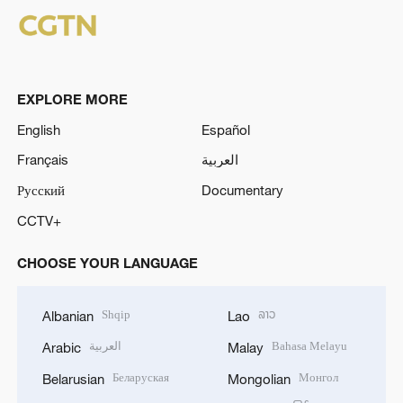
EXPLORE MORE
English
Español
Français
العربية
Русский
Documentary
CCTV+
CHOOSE YOUR LANGUAGE
Shqip
ລາວ
Albanian
Lao
العربية
Bahasa Melayu
Arabic
Malay
Беларуская
Монгол
Belarusian
Mongolian