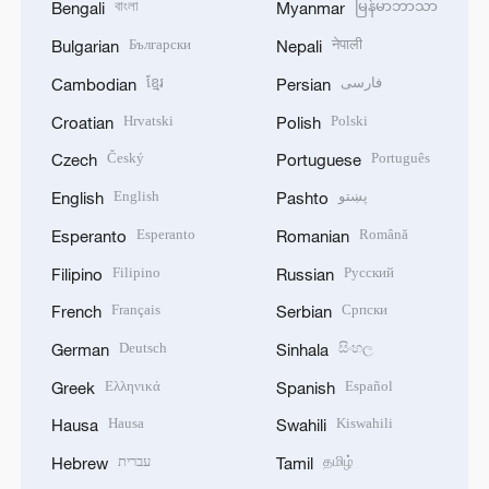
বাংলা
မြန်မာဘာသာ
Bengali
Myanmar
Български
नेपाली
Bulgarian
Nepali
ខ្មែរ
فارسی
Cambodian
Persian
Hrvatski
Polski
Croatian
Polish
Český
Português
Czech
Portuguese
English
پښتو
English
Pashto
Esperanto
Română
Esperanto
Romanian
Filipino
Русский
Filipino
Russian
Français
Српски
French
Serbian
Deutsch
සිංහල
German
Sinhala
Ελληνικά
Español
Greek
Spanish
Hausa
Kiswahili
Hausa
Swahili
עברית
தமிழ்
Hebrew
Tamil