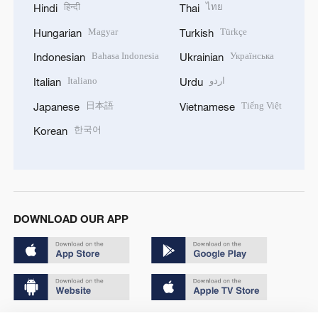
हिन्दी
ไทย
Hindi
Thai
Magyar
Türkçe
Hungarian
Turkish
Bahasa Indonesia
Українська
Indonesian
Ukrainian
Italiano
اردو
Italian
Urdu
日本語
Tiếng Việt
Japanese
Vietnamese
한국어
Korean
DOWNLOAD OUR APP