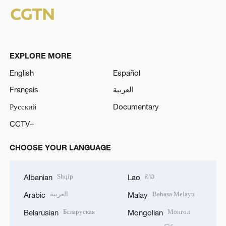
EXPLORE MORE
English
Español
Français
العربية
Русский
Documentary
CCTV+
CHOOSE YOUR LANGUAGE
Shqip
ລາວ
Albanian
Lao
العربية
Bahasa Melayu
Arabic
Malay
Беларуская
Монгол
Belarusian
Mongolian