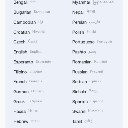
বাংলা
မြန်မာဘာသာ
Bengali
Myanmar
Български
नेपाली
Bulgarian
Nepali
ខ្មែរ
فارسی
Cambodian
Persian
Hrvatski
Polski
Croatian
Polish
Český
Português
Czech
Portuguese
English
پښتو
English
Pashto
Esperanto
Română
Esperanto
Romanian
Filipino
Русский
Filipino
Russian
Français
Српски
French
Serbian
Deutsch
සිංහල
German
Sinhala
Ελληνικά
Español
Greek
Spanish
Hausa
Kiswahili
Hausa
Swahili
עברית
தமிழ்
Hebrew
Tamil