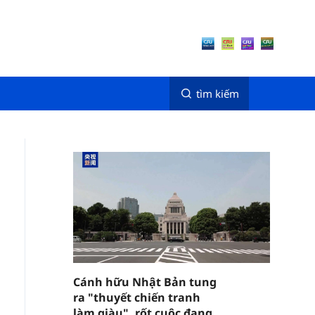
tìm kiếm
Cánh hữu Nhật Bản tung
ra "thuyết chiến tranh
làm giàu", rốt cuộc đang