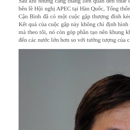
Sau khi những căng thẳng liên quan đến thuế 
bên lề Hội nghị APEC tại Hàn Quốc, Tổng thống 
Cận Bình đã có một cuộc gặp thượng đỉnh ké
Kết quả của cuộc gặp này không chỉ định hình
mà theo tôi, nó còn góp phần tạo nên khung kh
đến các nước lớn hơn so với tưởng tượng của 