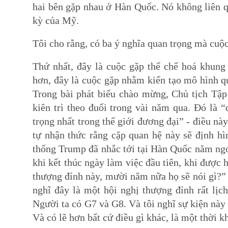
hai bên gặp nhau ở Hàn Quốc. Nó không liên q
kỳ của Mỹ.
Tôi cho rằng, có ba ý nghĩa quan trọng mà cuộc
Thứ nhất, đây là cuộc gặp thể chế hoá khung 
hơn, đây là cuộc gặp nhằm kiến tạo mô hình 
Trong bài phát biểu chào mừng, Chủ tịch Tâ
kiên trì theo đuổi trong vài năm qua. Đó là
trọng nhất trong thế giới đương đại” - điều n
tự nhận thức rằng cặp quan hệ này sẽ định h
thống Trump đã nhắc tới tại Hàn Quốc năm ngo
khi kết thúc ngày làm việc đầu tiên, khi được h
thượng đỉnh này, mười năm nữa họ sẽ nói gì?
nghĩ đây là một hội nghị thượng đỉnh rất lịch
Người ta có G7 và G8. Và tôi nghĩ sự kiện này 
Và có lẽ hơn bất cứ điều gì khác, là một thời k