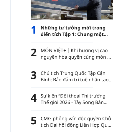
1
Những tư tưởng mới trong
điển tích Tập 1: Chung một
con đường
2
MÓN VIỆT+丨Khi hương vị cao
nguyên hòa quyện cùng món ăn
Việt Nam……
3
Chủ tịch Trung Quốc Tập Cận
Bình: Bảo đảm trí tuệ nhân tạo
luôn nằm trong sự kiểm soát
của nhân loại
4
Sự kiện “Đối thoại Thị trưởng
Thế giới 2026 - Tây Song Bản
Nạp” diễn ra tại châu tự trị dân
tộc Thái Tây Song Bản Nạp, tỉnh
5
CMG phỏng vấn độc quyền Chủ
Vân Nam, Trung Quốc
tịch Đại hội đồng Liên Hợp Quốc
khóa 80