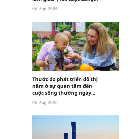
đánh lừa ai?
06-Aug-2026
Thước đo phát triển đô thị
nằm ở sự quan tâm đến
cuộc sống thường ngày
của người dân
06-Aug-2026