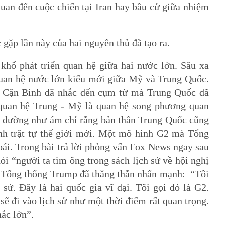
uan đến cuộc chiến tại Iran hay bầu cử giữa nhiệm
 gặp lần này của hai nguyên thủ đã tạo ra.
khổ phát triển quan hệ giữa hai nước lớn. Sâu xa
quan hệ nước lớn kiểu mới giữa Mỹ và Trung Quốc.
̣p Cận Bình đã nhắc đến cụm từ mà Trung Quốc đã
 “quan hệ Trung - Mỹ là quan hệ song phương quan
ày dường như ám chỉ rằng bản thân Trung Quốc cũng
ình trật tự thế giới mới. Một mô hình G2 mà Tổng
ái. Trong bài trả lời phỏng vấn Fox News ngay sau
ỏi “người ta tìm ông trong sách lịch sử về hội nghị
” Tổng thống Trump đã thẳng thắn nhấn mạnh: “Tôi
 sử. Đây là hai quốc gia vĩ đại. Tôi gọi đó là G2.
sẽ đi vào lịch sử như một thời điểm rất quan trọng.
hắc lớn”.