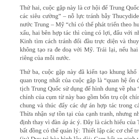
Thứ hai, cuộc gặp này là cơ hội để Trung Quố
các siêu cường” – nỗ lực tránh bẫy Thucydides.
nước Trung – Mỹ “chỉ có thể phát triển theo hư
xấu, hai bên hợp tác thì cùng có lợi, đấu với n
Kinh tìm cách tránh đối đầu trực diện và thu
không tạo ra đe doạ với Mỹ. Trái lại, nếu hai
riêng của mỗi nước.
Thứ ba, cuộc gặp này đã kiến tạo khung khổ
quan trọng nhất của cuộc gặp là “quan hệ ổn
tịch Trung Quốc sử dụng để hình dung về pha 
chính của cụm từ này bao gồm bốn trụ cột chính
chung và thúc đẩy các dự án hợp tác trong cá
Thừa nhận sự tồn tại của cạnh tranh, nhưng 
định thay vì đàn áp ác ý. Đây là cách hiểu của
bất đồng có thể quản lý: Thiết lập các cơ chế t
(iv) Duy trì hòa bình lâu dài: Cam kết an ninh 