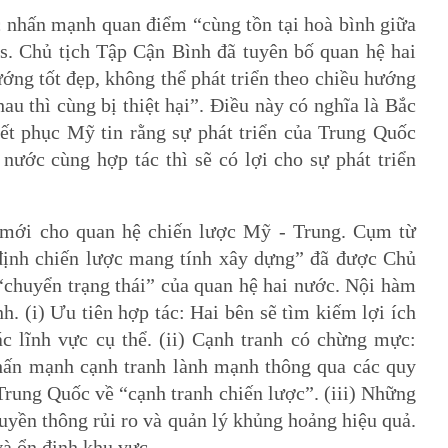
c nhấn mạnh quan điểm “cùng tồn tại hoà bình giữa
 Chủ tịch Tập Cận Bình đã tuyên bố quan hệ hai
ớng tốt đẹp, không thể phát triển theo chiều hướng
hau thì cùng bị thiệt hại”. Điều này có nghĩa là Bắc
yết phục Mỹ tin rằng sự phát triển của Trung Quốc
 nước cùng hợp tác thì sẽ có lợi cho sự phát triển
 mới cho quan hệ chiến lược Mỹ - Trung. Cụm từ
 định chiến lược mang tính xây dựng” đã được Chủ
“chuyển trạng thái” của quan hệ hai nước. Nội hàm
. (i) Ưu tiên hợp tác: Hai bên sẽ tìm kiếm lợi ích
c lĩnh vực cụ thể. (ii) Cạnh tranh có chừng mực:
nhấn mạnh cạnh tranh lành mạnh thông qua các quy
 Trung Quốc về “cạnh tranh chiến lược”. (iii) Những
ruyền thông rủi ro và quản lý khủng hoảng hiệu quả.
và ổn định khu vực.