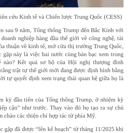
ên cứu Kinh tế và Chiến lược Trung Quốc (CESS)
ên sau 9 năm, Tổng thống Trump đến Bắc Kinh với
doanh nghiệp hàng đầu thế giới về công nghệ, tài
ỏa thuận về kinh tế, mở cửa thị trường Trung Quốc,
c gặp này là việc hai nước cùng bàn bạc xem trong
ế nào? Kết quả sơ bộ của Hội nghị thượng đỉnh
rằng trật tự thế giới mới đang được định hình bằng
ời tự quyết định xem trạng thái quan hệ giữa họ là
ệm kỳ đầu tiên của Tổng thống Trump, ở nhiệm kỳ
iếp cận” như trước. Thay vào đó họ tạo ra sự chủ
 chào các thiện chí hợp tác từ phía Mỹ.
ộc gặp đã được “lên kế hoạch” từ tháng 11/2025 khi