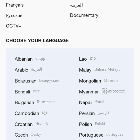
Français
العربية
Русский
Documentary
CCTV+
CHOOSE YOUR LANGUAGE
Shqip
ລາວ
Albanian
Lao
العربية
Bahasa Melayu
Arabic
Malay
Беларуская
Монгол
Belarusian
Mongolian
বাংলা
မြန်မာဘာသာ
Bengali
Myanmar
Български
नेपाली
Bulgarian
Nepali
ខ្មែរ
فارسی
Cambodian
Persian
Hrvatski
Polski
Croatian
Polish
Český
Português
Czech
Portuguese