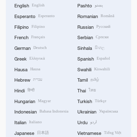
English
پښتو
English
Pashto
Esperanto
Română
Esperanto
Romanian
Filipino
Русский
Filipino
Russian
Français
Српски
French
Serbian
Deutsch
සිංහල
German
Sinhala
Ελληνικά
Español
Greek
Spanish
Hausa
Kiswahili
Hausa
Swahili
עברית
தமிழ்
Hebrew
Tamil
हिन्दी
ไทย
Hindi
Thai
Magyar
Türkçe
Hungarian
Turkish
Bahasa Indonesia
Українська
Indonesian
Ukrainian
Italiano
اردو
Italian
Urdu
日本語
Tiếng Việt
Japanese
Vietnamese