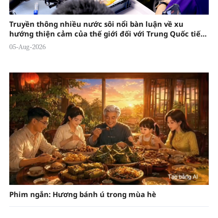
Truyền thông nhiều nước sôi nổi bàn luận về xu
hướng thiện cảm của thế giới đối với Trung Quốc tiếp
tục gia tăng
05-Aug-2026
Phim ngắn: Hương bánh ú trong mùa hè