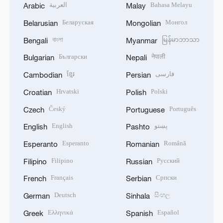
العربية
Bahasa Melayu
Arabic
Malay
Беларуская
Монгол
Belarusian
Mongolian
বাংলা
မြန်မာဘာသာ
Bengali
Myanmar
Български
नेपाली
Bulgarian
Nepali
ខ្មែរ
فارسی
Cambodian
Persian
Hrvatski
Polski
Croatian
Polish
Český
Português
Czech
Portuguese
English
پښتو
English
Pashto
Esperanto
Română
Esperanto
Romanian
Filipino
Русский
Filipino
Russian
Français
Српски
French
Serbian
Deutsch
සිංහල
German
Sinhala
Ελληνικά
Español
Greek
Spanish