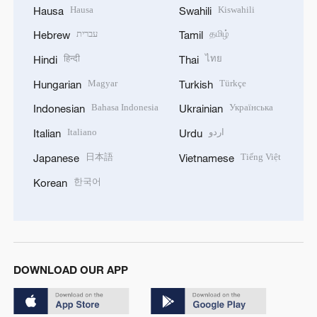
Hausa
Kiswahili
Hausa
Swahili
עברית
தமிழ்
Hebrew
Tamil
हिन्दी
ไทย
Hindi
Thai
Magyar
Türkçe
Hungarian
Turkish
Bahasa Indonesia
Українська
Indonesian
Ukrainian
Italiano
اردو
Italian
Urdu
日本語
Tiếng Việt
Japanese
Vietnamese
한국어
Korean
DOWNLOAD OUR APP