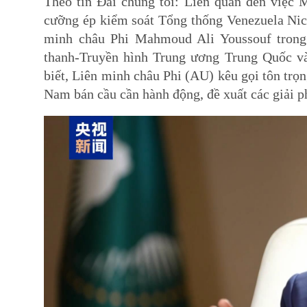
Theo tin Đài chúng tôi: Liên quan đến việc 
cưỡng ép kiểm soát Tổng thống Venezuela Ni
minh châu Phi Mahmoud Ali Youssouf trong cuô
thanh-Truyền hình Trung ương Trung Quốc va
biết, Liên minh châu Phi (AU) kêu gọi tôn trọ
Nam bán cầu cần hành động, đề xuất các giải phá