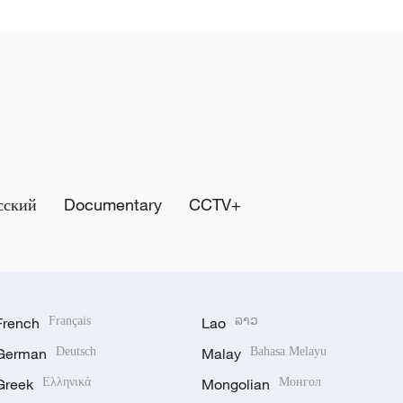
сский
Documentary
CCTV+
French
Français
Lao
ລາວ
German
Deutsch
Malay
Bahasa Melayu
Greek
Ελληνικά
Mongolian
Монгол