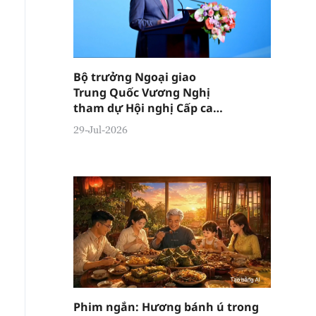
Bộ trưởng Ngoại giao
Trung Quốc Vương Nghị
tham dự Hội nghị Cấp cao
kỷ niệm 5 năm Sáng kiến
29-Jul-2026
Phát triển Toàn cầu
Phim ngắn: Hương bánh ú trong