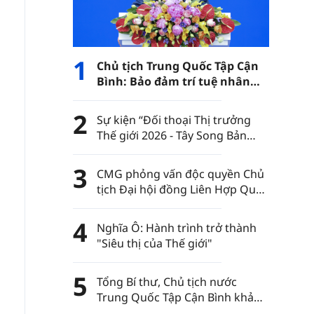
1
Chủ tịch Trung Quốc Tập Cận
Bình: Bảo đảm trí tuệ nhân
tạo luôn nằm trong sự kiểm
soát của nhân loại
2
Sự kiện “Đối thoại Thị trưởng
Thế giới 2026 - Tây Song Bản
Nạp” diễn ra tại châu tự trị dân
tộc Thái Tây Song Bản Nạp, tỉnh
3
CMG phỏng vấn độc quyền Chủ
Vân Nam, Trung Quốc
tịch Đại hội đồng Liên Hợp Quốc
khóa 80
4
Nghĩa Ô: Hành trình trở thành
"Siêu thị của Thế giới"
5
Tổng Bí thư, Chủ tịch nước
Trung Quốc Tập Cận Bình khảo
sát thành phố Đức Châu tỉnh