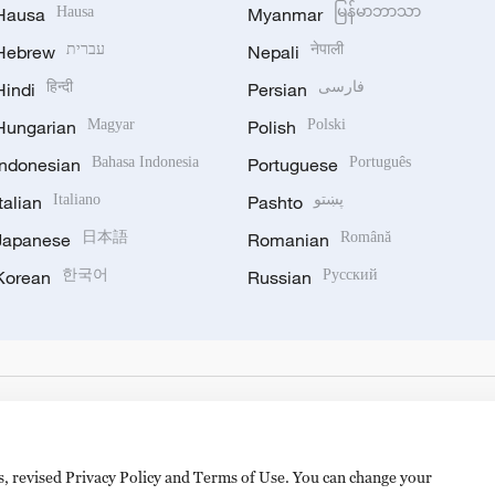
Hausa
Hausa
Myanmar
မြန်မာဘာသာ
Hebrew
עברית
Nepali
नेपाली
Hindi
हिन्दी
Persian
فارسی
Hungarian
Magyar
Polish
Polski
Indonesian
Bahasa Indonesia
Portuguese
Português
Italian
Italiano
Pashto
پښتو
Japanese
日本語
Romanian
Română
Korean
한국어
Russian
Русский
es, revised Privacy Policy and Terms of Use. You can change your