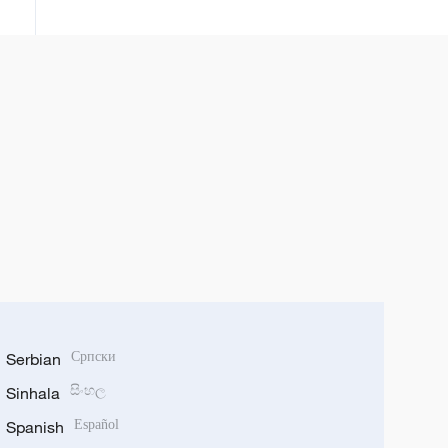
Sơn Đông
Serbian
Српски
Sinhala
සිංහල
Spanish
Español