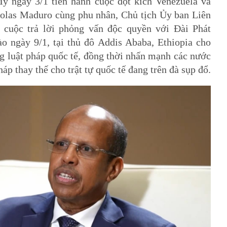
Mỹ ngày 3/1 tiến hành cuộc đột kích Venezuela và
colas Maduro cùng phu nhân, Chủ tịch Ủy ban Liên
̣c trả lời phỏng vấn độc quyền với Đài Phát
̀o ngày 9/1, tại thủ đô Addis Ababa, Ethiopia cho
ng luật pháp quốc tế, đồng thời nhấn mạnh các nước
p thay thế cho trật tự quốc tế đang trên đà sụp đổ.