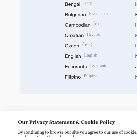
Bengali
বাংলা
Bulgarian
Български
Cambodian
ខ្មែរ
Croatian
Hrvatski
Czech
Český
English
English
Esperanto
Esperanto
Filipino
Filipino
DOWNLOAD OUR APP
Our Privacy Statement & Cookie Policy
By continuing to browse our site you agree to our use of cooki