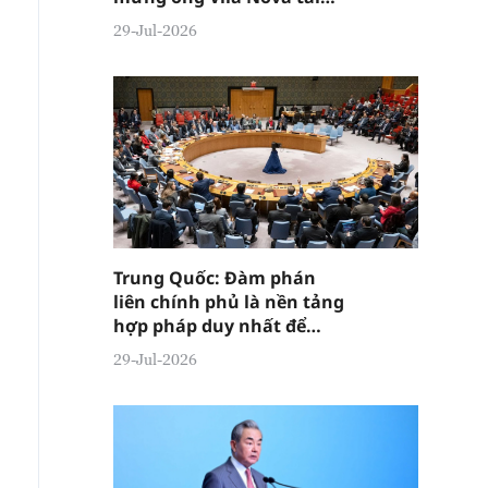
đắc cử Tổng thống Sao
29-Jul-2026
Tome và Principe Carlos
Trung Quốc: Đàm phán
liên chính phủ là nền tảng
hợp pháp duy nhất để
thảo luận vấn đề cải cách
29-Jul-2026
Hội đồng Bảo an Liên Hợp
Quốc