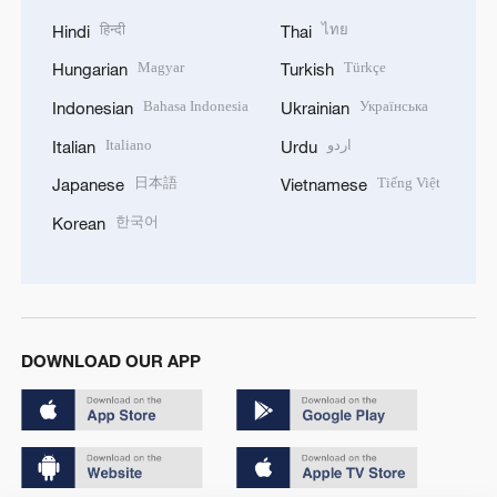
हिन्दी
ไทย
Hindi
Thai
Magyar
Türkçe
Hungarian
Turkish
Bahasa Indonesia
Українська
Indonesian
Ukrainian
Italiano
اردو
Italian
Urdu
日本語
Tiếng Việt
Japanese
Vietnamese
한국어
Korean
DOWNLOAD OUR APP