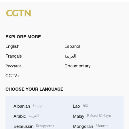
EXPLORE MORE
English
Español
Français
العربية
Русский
Documentary
CCTV+
CHOOSE YOUR LANGUAGE
Shqip
ລາວ
Albanian
Lao
العربية
Bahasa Melayu
Arabic
Malay
Беларуская
Монгол
Belarusian
Mongolian