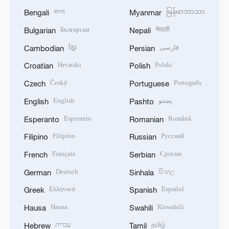
বাংলা
မြန်မာဘာသာ
Bengali
Myanmar
Български
नेपाली
Bulgarian
Nepali
ខ្មែរ
فارسی
Cambodian
Persian
Hrvatski
Polski
Croatian
Polish
Český
Português
Czech
Portuguese
English
پښتو
English
Pashto
Esperanto
Română
Esperanto
Romanian
Filipino
Русский
Filipino
Russian
Français
Српски
French
Serbian
Deutsch
සිංහල
German
Sinhala
Ελληνικά
Español
Greek
Spanish
Hausa
Kiswahili
Hausa
Swahili
עברית
தமிழ்
Hebrew
Tamil