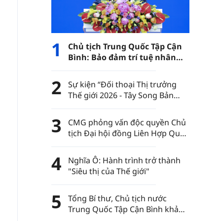
1
Chủ tịch Trung Quốc Tập Cận
Bình: Bảo đảm trí tuệ nhân
tạo luôn nằm trong sự kiểm
soát của nhân loại
2
Sự kiện “Đối thoại Thị trưởng
Thế giới 2026 - Tây Song Bản
Nạp” diễn ra tại châu tự trị dân
tộc Thái Tây Song Bản Nạp, tỉnh
3
CMG phỏng vấn độc quyền Chủ
Vân Nam, Trung Quốc
tịch Đại hội đồng Liên Hợp Quốc
khóa 80
4
Nghĩa Ô: Hành trình trở thành
"Siêu thị của Thế giới"
5
Tổng Bí thư, Chủ tịch nước
Trung Quốc Tập Cận Bình khảo
sát thành phố Đức Châu tỉnh