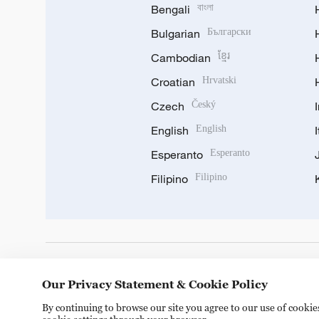
Bengali
বাংলা
Bulgarian
Български
Cambodian
ខ្មែរ
Croatian
Hrvatski
Czech
Český
English
English
Esperanto
Esperanto
Filipino
Filipino
DOWNLOAD OUR APP
Our Privacy Statement & Cookie Policy
By continuing to browse our site you agree to our use of cooki