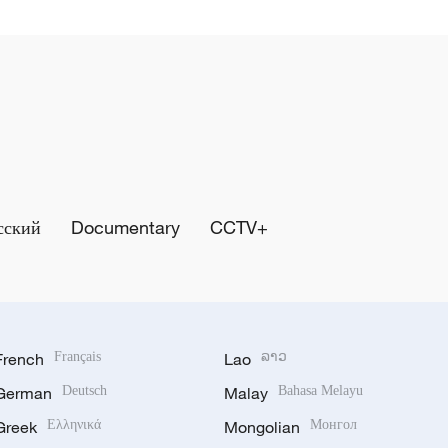
сский
Documentary
CCTV+
French
Français
Lao
ລາວ
German
Deutsch
Malay
Bahasa Melayu
Greek
Ελληνικά
Mongolian
Монгол