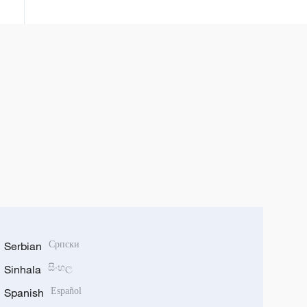
Sơn Đông
Serbian
Српски
Sinhala
සිංහල
Spanish
Español