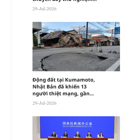
đầu tiên
29-Jul-2026
Động đất tại Kumamoto,
Nhật Bản đã khiến 13
người thiệt mạng, gần
10.000 người phải sơ tán
29-Jul-2026