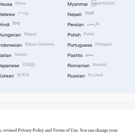
Hausa
Hausa
Myanmar
မြန်မာဘာသာ
Hebrew
עברית
Nepali
नेपाली
Hindi
हिन्दी
Persian
فارسی
Hungarian
Magyar
Polish
Polski
Indonesian
Bahasa Indonesia
Portuguese
Português
Italian
Italiano
Pashto
پښتو
Japanese
日本語
Romanian
Română
Korean
한국어
Russian
Русский
es, revised Privacy Policy and Terms of Use. You can change your