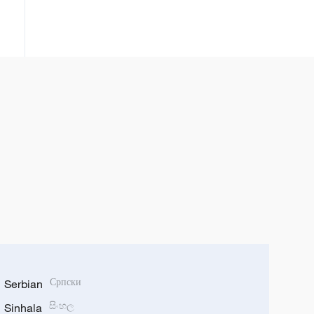
tộc Thái Tây Song Bản Nạp, tỉnh
Vân Nam, Trung Quốc
Serbian
Српски
Sinhala
සිංහල