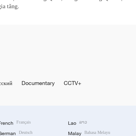
ia tăng.
сский
Documentary
CCTV+
French
Français
Lao
ລາວ
German
Deutsch
Malay
Bahasa Melayu