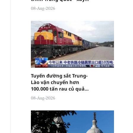
dựng cường quốc thương
08-Aug-2026
hiệu " tại Đông Quản
Tuyến đường sắt Trung-
Lào vận chuyển hơn
100.000 tấn rau củ quả
chuỗi lạnh từ đầu năm
08-Aug-2026