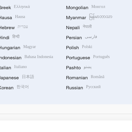
Greek
Ελληνικά
Mongolian
Монгол
Hausa
Hausa
Myanmar
မြန်မာဘာသာ
Hebrew
עברית
Nepali
नेपाली
Hindi
हिन्दी
Persian
فارسی
Hungarian
Magyar
Polish
Polski
Indonesian
Bahasa Indonesia
Portuguese
Português
Italian
Italiano
Pashto
پښتو
Japanese
日本語
Romanian
Română
Korean
한국어
Russian
Русский