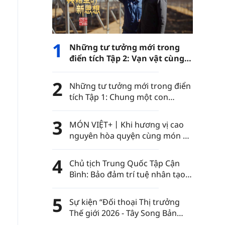
1
Những tư tưởng mới trong
điển tích Tập 2: Vạn vật cùng
phát triển
2
Những tư tưởng mới trong điển
tích Tập 1: Chung một con
đường
3
MÓN VIỆT+丨Khi hương vị cao
nguyên hòa quyện cùng món ăn
Việt Nam……
4
Chủ tịch Trung Quốc Tập Cận
Bình: Bảo đảm trí tuệ nhân tạo
luôn nằm trong sự kiểm soát
của nhân loại
5
Sự kiện “Đối thoại Thị trưởng
Thế giới 2026 - Tây Song Bản
Nạp” diễn ra tại châu tự trị dân