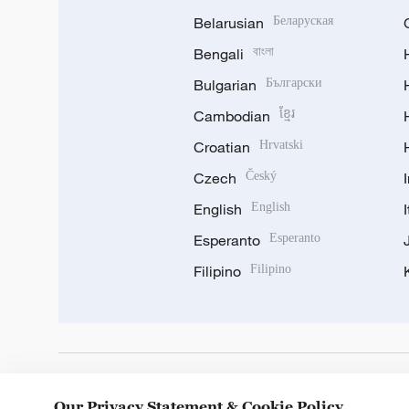
Belarusian
Беларуская
Bengali
বাংলা
Bulgarian
Български
Cambodian
ខ្មែរ
Croatian
Hrvatski
Czech
Český
English
English
Esperanto
Esperanto
Filipino
Filipino
DOWNLOAD OUR APP
Our Privacy Statement & Cookie Policy