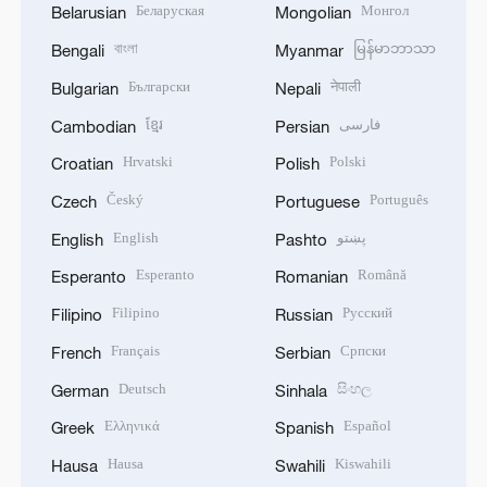
Беларуская
Монгол
Belarusian
Mongolian
বাংলা
မြန်မာဘာသာ
Bengali
Myanmar
Български
नेपाली
Bulgarian
Nepali
ខ្មែរ
فارسی
Cambodian
Persian
Hrvatski
Polski
Croatian
Polish
Český
Português
Czech
Portuguese
English
پښتو
English
Pashto
Esperanto
Română
Esperanto
Romanian
Filipino
Русский
Filipino
Russian
Français
Српски
French
Serbian
Deutsch
සිංහල
German
Sinhala
Ελληνικά
Español
Greek
Spanish
Hausa
Kiswahili
Hausa
Swahili