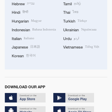
עברית
தமிழ்
Hebrew
Tamil
हिन्दी
ไทย
Hindi
Thai
Magyar
Türkçe
Hungarian
Turkish
Bahasa Indonesia
Українська
Indonesian
Ukrainian
Italiano
اردو
Italian
Urdu
日本語
Tiếng Việt
Japanese
Vietnamese
한국어
Korean
DOWNLOAD OUR APP