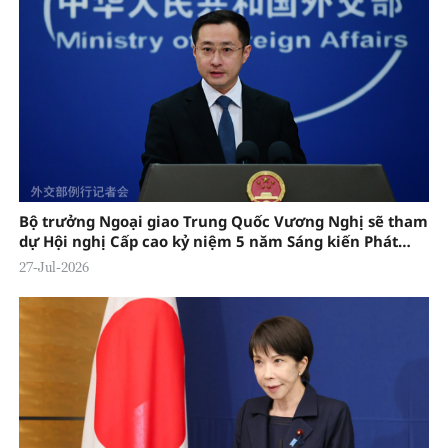
Bộ trưởng Ngoại giao Trung Quốc Vương Nghị sẽ tham
dự Hội nghị Cấp cao kỷ niệm 5 năm Sáng kiến Phát
triển Toàn cầu
27-Jul-2026