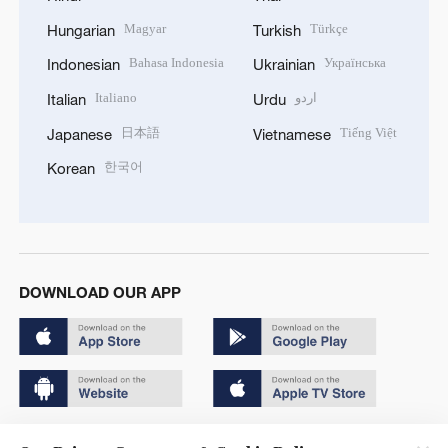
Magyar
Türkçe
Hungarian
Turkish
Bahasa Indonesia
Українська
Indonesian
Ukrainian
Italiano
اردو
Italian
Urdu
日本語
Tiếng Việt
Japanese
Vietnamese
한국어
Korean
DOWNLOAD OUR APP
Copyright © 2024 CGTN.