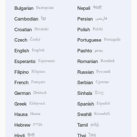
Български
नेपाली
Bulgarian
Nepali
ខ្មែរ
فارسی
Cambodian
Persian
Hrvatski
Polski
Croatian
Polish
Český
Português
Czech
Portuguese
English
پښتو
English
Pashto
Esperanto
Română
Esperanto
Romanian
Filipino
Русский
Filipino
Russian
Français
Српски
French
Serbian
Deutsch
සිංහල
German
Sinhala
Ελληνικά
Español
Greek
Spanish
Hausa
Kiswahili
Hausa
Swahili
עברית
தமிழ்
Hebrew
Tamil
हिन्दी
ไทย
Hindi
Thai