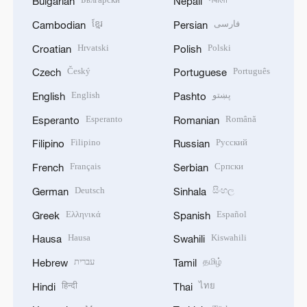
Bulgarian
Nepali
ខ្មែរ
فارسی
Cambodian
Persian
Hrvatski
Polski
Croatian
Polish
Český
Português
Czech
Portuguese
English
پښتو
English
Pashto
Esperanto
Română
Esperanto
Romanian
Filipino
Русский
Filipino
Russian
Français
Српски
French
Serbian
Deutsch
සිංහල
German
Sinhala
Ελληνικά
Español
Greek
Spanish
Hausa
Kiswahili
Hausa
Swahili
עברית
தமிழ்
Hebrew
Tamil
हिन्दी
ไทย
Hindi
Thai