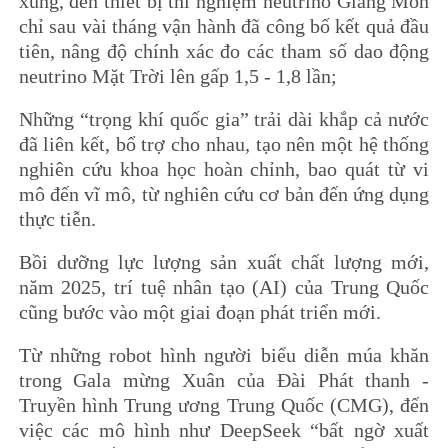
xung, đến thiết bị thí nghiệm neutrino Giang Môn
chỉ sau vài tháng vận hành đã công bố kết quả đầu
tiên, nâng độ chính xác đo các tham số dao động
neutrino Mặt Trời lên gấp 1,5 - 1,8 lần;
Những “trọng khí quốc gia” trải dài khắp cả nước
đã liên kết, bổ trợ cho nhau, tạo nên một hệ thống
nghiên cứu khoa học hoàn chỉnh, bao quát từ vi
mô đến vĩ mô, từ nghiên cứu cơ bản đến ứng dụng
thực tiễn.
Bồi dưỡng lực lượng sản xuất chất lượng mới,
năm 2025, trí tuệ nhân tạo (AI) của Trung Quốc
cũng bước vào một giai đoạn phát triển mới.
Từ những robot hình người biểu diễn múa khăn
trong Gala mừng Xuân của Đài Phát thanh -
Truyền hình Trung ương Trung Quốc (CMG), đến
việc các mô hình như DeepSeek “bất ngờ xuất