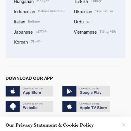
Magyar
Türkçe
Hungarian
Turkish
Bahasa Indonesia
Українська
Indonesian
Ukrainian
Italiano
اردو
Italian
Urdu
日本語
Tiếng Việt
Japanese
Vietnamese
한국어
Korean
DOWNLOAD OUR APP
Copyright © 2024 CGTN.
Our Privacy Statement & Cookie Policy
京ICP备20000184号