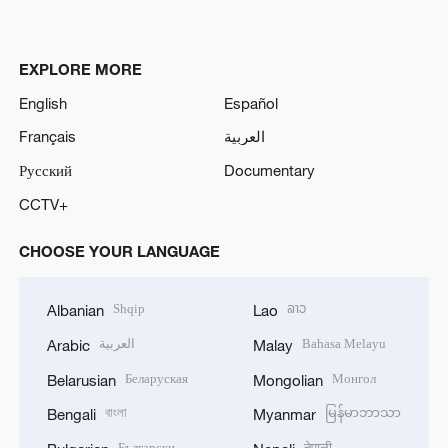
EXPLORE MORE
English
Español
Français
العربية
Русский
Documentary
CCTV+
CHOOSE YOUR LANGUAGE
Shqip
ລາວ
Albanian
Lao
العربية
Bahasa Melayu
Arabic
Malay
Беларуская
Монгол
Belarusian
Mongolian
বাংলা
မြန်မာဘာသာ
Bengali
Myanmar
Български
नेपाली