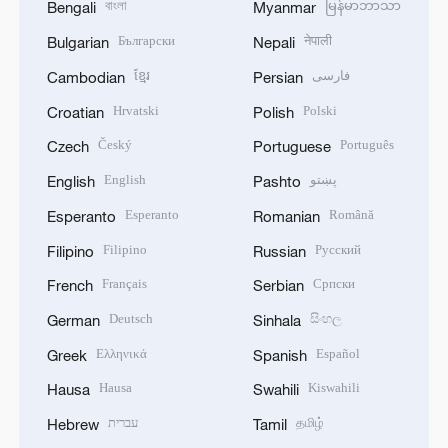
বাংলা
မြန်မာဘာသာ
Bengali
Myanmar
Български
नेपाली
Bulgarian
Nepali
ខ្មែរ
فارسی
Cambodian
Persian
Hrvatski
Polski
Croatian
Polish
Český
Português
Czech
Portuguese
English
پښتو
English
Pashto
Esperanto
Română
Esperanto
Romanian
Filipino
Русский
Filipino
Russian
Français
Српски
French
Serbian
Deutsch
සිංහල
German
Sinhala
Ελληνικά
Español
Greek
Spanish
Hausa
Kiswahili
Hausa
Swahili
עברית
தமிழ்
Hebrew
Tamil