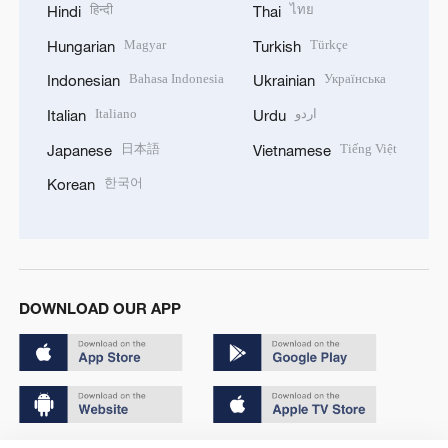
हिन्दी
ไทย
Hindi
Thai
Magyar
Türkçe
Hungarian
Turkish
Bahasa Indonesia
Українська
Indonesian
Ukrainian
Italiano
اردو
Italian
Urdu
日本語
Tiếng Việt
Japanese
Vietnamese
한국어
Korean
DOWNLOAD OUR APP