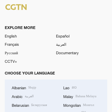
EXPLORE MORE
English
Español
Français
العربية
Русский
Documentary
CCTV+
CHOOSE YOUR LANGUAGE
Shqip
ລາວ
Albanian
Lao
العربية
Bahasa Melayu
Arabic
Malay
Беларуская
Монгол
Belarusian
Mongolian