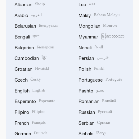
Shqip
ລາວ
Albanian
Lao
العربية
Bahasa Melayu
Arabic
Malay
Беларуская
Монгол
Belarusian
Mongolian
বাংলা
မြန်မာဘာသာ
Bengali
Myanmar
Български
नेपाली
Bulgarian
Nepali
ខ្មែរ
فارسی
Cambodian
Persian
Hrvatski
Polski
Croatian
Polish
Český
Português
Czech
Portuguese
English
پښتو
English
Pashto
Esperanto
Română
Esperanto
Romanian
Filipino
Русский
Filipino
Russian
Français
Српски
French
Serbian
Deutsch
සිංහල
German
Sinhala