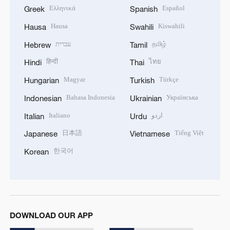
Ελληνικά
Español
Greek
Spanish
Hausa
Kiswahili
Hausa
Swahili
עברית
தமிழ்
Hebrew
Tamil
हिन्दी
ไทย
Hindi
Thai
Magyar
Türkçe
Hungarian
Turkish
Bahasa Indonesia
Українська
Indonesian
Ukrainian
Italiano
اردو
Italian
Urdu
日本語
Tiếng Việt
Japanese
Vietnamese
한국어
Korean
DOWNLOAD OUR APP