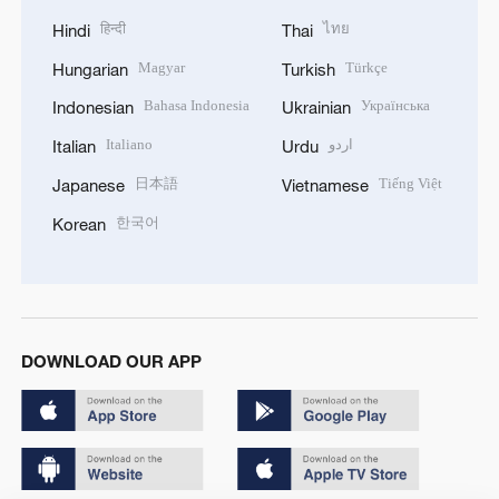
हिन्दी
ไทย
Hindi
Thai
Magyar
Türkçe
Hungarian
Turkish
Bahasa Indonesia
Українська
Indonesian
Ukrainian
Italiano
اردو
Italian
Urdu
日本語
Tiếng Việt
Japanese
Vietnamese
한국어
Korean
DOWNLOAD OUR APP