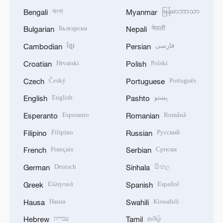
বাংলা
မြန်မာဘာသာ
Bengali
Myanmar
Български
नेपाली
Bulgarian
Nepali
ខ្មែរ
فارسی
Cambodian
Persian
Hrvatski
Polski
Croatian
Polish
Český
Português
Czech
Portuguese
English
پښتو
English
Pashto
Esperanto
Română
Esperanto
Romanian
Filipino
Русский
Filipino
Russian
Français
Српски
French
Serbian
Deutsch
සිංහල
German
Sinhala
Ελληνικά
Español
Greek
Spanish
Hausa
Kiswahili
Hausa
Swahili
עברית
தமிழ்
Hebrew
Tamil