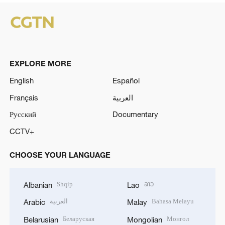
EXPLORE MORE
English
Español
Français
العربية
Русский
Documentary
CCTV+
CHOOSE YOUR LANGUAGE
Shqip
ລາວ
Albanian
Lao
العربية
Bahasa Melayu
Arabic
Malay
Беларуская
Монгол
Belarusian
Mongolian