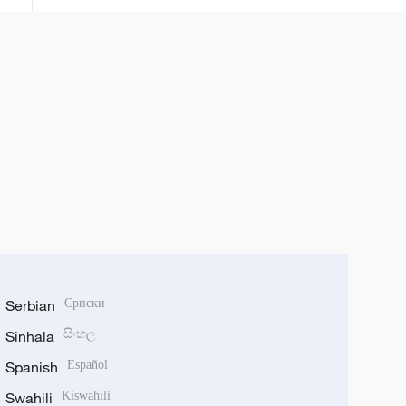
Serbian
Српски
Sinhala
සිංහල
Spanish
Español
Swahili
Kiswahili