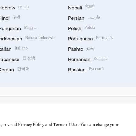
Hebrew
עברית
Nepali
नेपाली
Hindi
हिन्दी
Persian
فارسی
Hungarian
Magyar
Polish
Polski
Indonesian
Bahasa Indonesia
Portuguese
Português
Italian
Italiano
Pashto
پښتو
Japanese
日本語
Romanian
Română
Korean
한국어
Russian
Русский
es, revised Privacy Policy and Terms of Use. You can change your