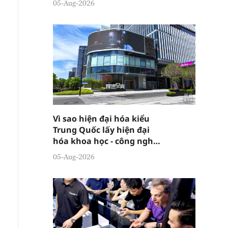
05-Aug-2026
Vì sao hiện đại hóa kiểu
Trung Quốc lấy hiện đại
hóa khoa học - công nghệ
làm then chốt?
05-Aug-2026