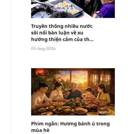
Truyền thông nhiều nước
sôi nổi bàn luận về xu
hướng thiện cảm của thế
giới đối với Trung Quốc
05-Aug-2026
tiếp tục gia tăng
Phim ngắn: Hương bánh ú trong
mùa hè