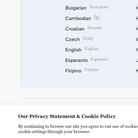
Bulgarian
Български
Cambodian
ខ្មែរ
Croatian
Hrvatski
Czech
Český
English
English
Esperanto
Esperanto
Filipino
Filipino
DOWNLOAD OUR APP
Our Privacy Statement & Cookie Policy
By continuing to browse our site you agree to our use of cooki
cookie settings through your browser.