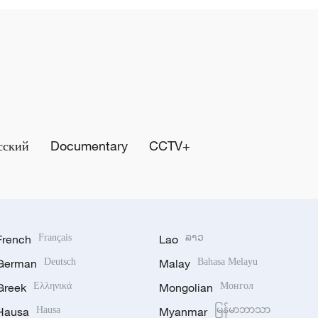
сский
Documentary
CCTV+
French
Français
Lao
ລາວ
German
Deutsch
Malay
Bahasa Melayu
Greek
Ελληνικά
Mongolian
Монгол
Hausa
Hausa
Myanmar
မြန်မာဘာသာ