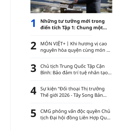
1
Những tư tưởng mới trong
điển tích Tập 1: Chung một
con đường
2
MÓN VIỆT+丨Khi hương vị cao
nguyên hòa quyện cùng món ăn
Việt Nam……
3
Chủ tịch Trung Quốc Tập Cận
Bình: Bảo đảm trí tuệ nhân tạo
luôn nằm trong sự kiểm soát
của nhân loại
4
Sự kiện “Đối thoại Thị trưởng
Thế giới 2026 - Tây Song Bản
Nạp” diễn ra tại châu tự trị dân
tộc Thái Tây Song Bản Nạp, tỉnh
5
CMG phỏng vấn độc quyền Chủ
Vân Nam, Trung Quốc
tịch Đại hội đồng Liên Hợp Quốc
khóa 80