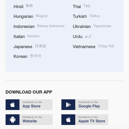
हिन्दी
ไทย
Hindi
Thai
Magyar
Türkçe
Hungarian
Turkish
Bahasa Indonesia
Українська
Indonesian
Ukrainian
Italiano
اردو
Italian
Urdu
日本語
Tiếng Việt
Japanese
Vietnamese
한국어
Korean
DOWNLOAD OUR APP