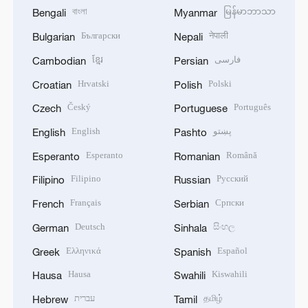
বাংলা
မြန်မာဘာသာ
Bengali
Myanmar
Български
नेपाली
Bulgarian
Nepali
ខ្មែរ
فارسی
Cambodian
Persian
Hrvatski
Polski
Croatian
Polish
Český
Português
Czech
Portuguese
English
پښتو
English
Pashto
Esperanto
Română
Esperanto
Romanian
Filipino
Русский
Filipino
Russian
Français
Српски
French
Serbian
Deutsch
සිංහල
German
Sinhala
Ελληνικά
Español
Greek
Spanish
Hausa
Kiswahili
Hausa
Swahili
עברית
தமிழ்
Hebrew
Tamil