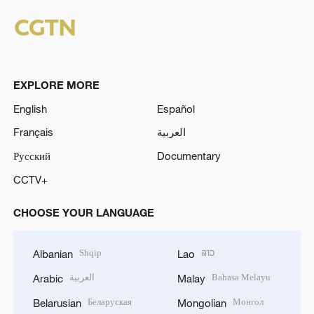
EXPLORE MORE
English
Español
Français
العربية
Русский
Documentary
CCTV+
CHOOSE YOUR LANGUAGE
Shqip
ລາວ
Albanian
Lao
العربية
Bahasa Melayu
Arabic
Malay
Беларуская
Монгол
Belarusian
Mongolian