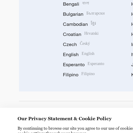
Bengali
বাংলা
Bulgarian
Български
Cambodian
ខ្មែរ
Croatian
Hrvatski
Czech
Český
English
English
Esperanto
Esperanto
Filipino
Filipino
DOWNLOAD OUR APP
Our Privacy Statement & Cookie Policy
By continuing to browse our site you agree to our use of cooki