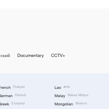
сский
Documentary
CCTV+
French
Français
Lao
ລາວ
German
Deutsch
Malay
Bahasa Melayu
Greek
Ελληνικά
Mongolian
Монгол