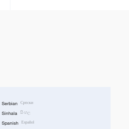
tộc Thái Tây Song Bản Nạp, tỉnh
Vân Nam, Trung Quốc
Serbian
Српски
Sinhala
සිංහල
Spanish
Español