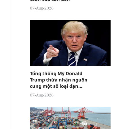
07-Aug-2026
Tổng thống Mỹ Donald
Trump thừa nhận nguồn
cung một số loại đạn
dược đang "tương đối
07-Aug-2026
căng thẳng"