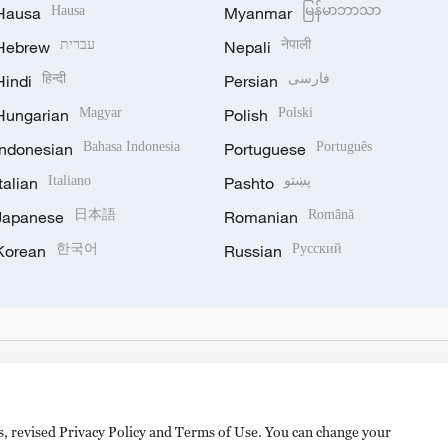
Hausa
Hausa
Myanmar
မြန်မာဘာသာ
Hebrew
עברית
Nepali
नेपाली
Hindi
हिन्दी
Persian
فارسی
Hungarian
Magyar
Polish
Polski
Indonesian
Bahasa Indonesia
Portuguese
Português
Italian
Italiano
Pashto
پښتو
Japanese
日本語
Romanian
Română
Korean
한국어
Russian
Русский
es, revised Privacy Policy and Terms of Use. You can change your