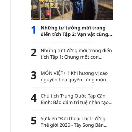
1
Những tư tưởng mới trong
điển tích Tập 2: Vạn vật cùng
phát triển
2
Những tư tưởng mới trong điển
tích Tập 1: Chung một con
đường
3
MÓN VIỆT+丨Khi hương vị cao
nguyên hòa quyện cùng món ăn
Việt Nam……
4
Chủ tịch Trung Quốc Tập Cận
Bình: Bảo đảm trí tuệ nhân tạo
luôn nằm trong sự kiểm soát
của nhân loại
5
Sự kiện “Đối thoại Thị trưởng
Thế giới 2026 - Tây Song Bản
Nạp” diễn ra tại châu tự trị dân