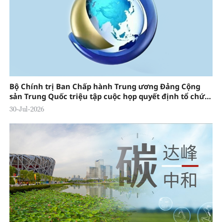
Bộ Chính trị Ban Chấp hành Trung ương Đảng Cộng
sản Trung Quốc triệu tập cuộc họp quyết định tổ chức
Hội nghị Trung ương 5 khóa XX
30-Jul-2026