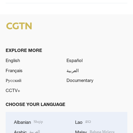
EXPLORE MORE
English
Español
Français
العربية
Русский
Documentary
CCTV+
CHOOSE YOUR LANGUAGE
Shqip
ລາວ
Albanian
Lao
العربية
Bahasa Melayu
Arabic
Malay