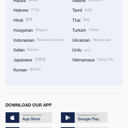
Hausa
Swahili
עברית
தமிழ்
Hebrew
Tamil
हिन्दी
ไทย
Hindi
Thai
Magyar
Türkçe
Hungarian
Turkish
Bahasa Indonesia
Українська
Indonesian
Ukrainian
Italiano
اردو
Italian
Urdu
日本語
Tiếng Việt
Japanese
Vietnamese
한국어
Korean
DOWNLOAD OUR APP