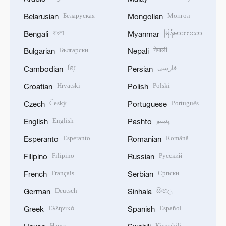
Беларуская
Монгол
Belarusian
Mongolian
বাংলা
မြန်မာဘာသာ
Bengali
Myanmar
Български
नेपाली
Bulgarian
Nepali
ខ្មែរ
فارسی
Cambodian
Persian
Hrvatski
Polski
Croatian
Polish
Český
Português
Czech
Portuguese
English
پښتو
English
Pashto
Esperanto
Română
Esperanto
Romanian
Filipino
Русский
Filipino
Russian
Français
Српски
French
Serbian
Deutsch
සිංහල
German
Sinhala
Ελληνικά
Español
Greek
Spanish
Hausa
Kiswahili